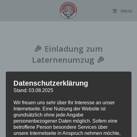
Zum
Menü
Inhalt
springen
🎉 Einladung zum
Laternenumzug 🎉
Datenschutzerklärung
Liebe Kinder, Eltern und Laternenfreunde,
Stand: 03.08.2025
wir laden euch herzlich ein zu unserem stimmungsvollen
Wir freuen uns sehr über Ihr Interesse an unser
Laternenumzug am
Internetseite. Eine Nutzung der Website ist
📅 Sonntag, den 30.11.2025
grundsätzlich ohne jede Angabe
personenbezogener Daten möglich. Sofern eine
🕓 ab 16:00 Uhr
betroffene Person besondere Services über
📍 Maienweg 119, 22297 Hamburg (FF Alsterdorf)
unsere Internetseite in Anspruch nehmen möchte,