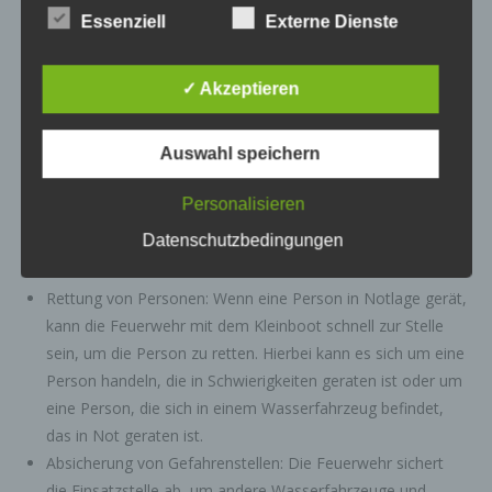
Wasserrettung mit dem Kleinboot gehören:
Essenziell
Externe Dienste
Begriffsbestimmungen
Die Datenschutzerklärung beruht auf den
✓ Akzeptieren
Begrifflichkeiten, die durch den Europäischen
Suche nach vermissten Personen: Die Feuerwehr kann mit
Richtlinien- und Verordnungsgeber beim Erlass
dem Kleinboot gezielt nach vermissten Personen suchen.
der Datenschutz-Grundverordnung (DS-GVO)
Auswahl speichern
verwendet wurden. Unsere Datenschutzerklärung
Hierbei werden spezielle Suchmuster und -techniken
soll sowohl für die Öffentlichkeit als auch für
angewendet, um möglichst effektiv suchen zu können.
unsere Kunden und Geschäftspartner einfach
Personalisieren
Sicherstellung der Einsatzstelle: Die Feuerwehr stellt die
lesbar und verständlich sein. Um dies zu
Datenschutzbedingungen
Einsatzstelle ab, um andere Wasserfahrzeuge und
gewährleisten, möchten wir vorab die verwendeten
Begrifflichkeiten erläutern.
Schwimmer vor dem Gefahrenbereich zu schützen.
Rettung von Personen: Wenn eine Person in Notlage gerät,
Wir verwenden in dieser Datenschutzerklärung
kann die Feuerwehr mit dem Kleinboot schnell zur Stelle
unter anderem die folgenden Begriffe:
sein, um die Person zu retten. Hierbei kann es sich um eine
a) personenbezogene Daten
Person handeln, die in Schwierigkeiten geraten ist oder um
Personenbezogene Daten sind alle
eine Person, die sich in einem Wasserfahrzeug befindet,
Informationen, die sich auf eine identifizierte
das in Not geraten ist.
oder identifizierbare natürliche Person (im
Absicherung von Gefahrenstellen: Die Feuerwehr sichert
Folgenden „betroffene Person") beziehen. Als
die Einsatzstelle ab, um andere Wasserfahrzeuge und