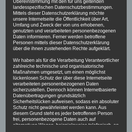
Übereinstimmung mit den für uns geltenden
Stand gehalten.
landesspezifischen Datenschutzbestimmungen.
Mittels dieser Datenschutzerklärung möchte
Auch wenn die FF Alsterdorf primär nicht in die medizinische
unsere Internetseite die Öffentlichkeit über Art,
Notfallrettung eingebunden ist, ist es jedem Mitglied möglich
Umfang und Zweck der von uns erhobenen,
im Falle eines medizinischen Notfalls eine qualifizierte
genutzten und verarbeiteten personenbezogenen
Daten informieren. Ferner werden betroffene
Erstversorgung durchzuführen und so die Zeit bis zum
Personen mittels dieser Datenschutzerklärung
Eintreffen des Rettungsdienstes zu überbrücken
über die ihnen zustehenden Rechte aufgeklärt.
Dekontamination / CBRN Zug West
Wir haben als für die Verarbeitung Verantwortlicher
zahlreiche technische und organisatorische
Informationen folgen!
Maßnahmen umgesetzt, um einen möglichst
lückenlosen Schutz der über diese Internetseite
verarbeiteten personenbezogenen Daten
Wasserrettung
sicherzustellen. Dennoch können Internetbasierte
Datenübertragungen grundsätzlich
Die Tätigkeit der Freiwilligen Feuerwehr bei der Wasserrettung
Sicherheitslücken aufweisen, sodass ein absoluter
mit dem Kleinboot umfasst verschiedene Aufgaben, die
Schutz nicht gewährleistet werden kann. Aus
diesem Grund steht es jeder betroffenen Person
darauf abzielen, Personen in Notlagen auf dem Wasser zu
frei, personenbezogene Daten auch auf
retten und zu schützen.
alternativen Wegen, beispielsweise telefonisch, an
Zu den Tätigkeiten der Freiwilligen Feuerwehr bei der
uns zu übermitteln.