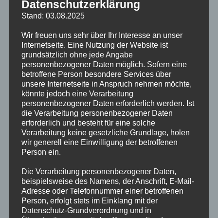
Datenschutzerklärung
gefährliche Stoffe aller Art ausgetreten sind und Mensch und
Stand: 03.08.2025
Umwelt gefährden.
Wir freuen uns sehr über Ihr Interesse an unser
Kleinere technische Hilfeleistungen wie z.B. die Beseitigung
Internetseite. Eine Nutzung der Website ist
von Sturm- oder Wasserschäden nach Orkan- oder
grundsätzlich ohne jede Angabe
personenbezogener Daten möglich. Sofern eine
Starkregenereignissen arbeitet die FF Alsterdorf in Eigenregie
betroffene Person besondere Services über
ab. Dies passiert, gerade zur Sturm- oder Gewittersaison,
unsere Internetseite in Anspruch nehmen möchte,
auch außerhalb des eigenen Einsatzgebietes im gesamten
könnte jedoch eine Verarbeitung
Hamburger Stadtgebiet.
personenbezogener Daten erforderlich werden. Ist
die Verarbeitung personenbezogener Daten
erforderlich und besteht für eine solche
Medizinische Erstversorgung
Verarbeitung keine gesetzliche Grundlage, holen
wir generell eine Einwilligung der betroffenen
Jedes Mitglied der FF Alsterdorf hat im Rahmen der knapp 3
Person ein.
Monate andauernden Grundausbildung eine erweiterte Erste
Die Verarbeitung personenbezogener Daten,
Hilfe Ausbildung genossen. Diese wird im laufenden
beispielsweise des Namens, der Anschrift, E-Mail-
Dienstbetrieb ständig durch Mitglieder mit einer
Adresse oder Telefonnummer einer betroffenen
abgeschlossenen Berufsausbildung zum Notfallsanitäter /
Person, erfolgt stets im Einklang mit der
Notfallsanitäterin vertieft und auf dem neusten medizinischen
Datenschutz-Grundverordnung und in