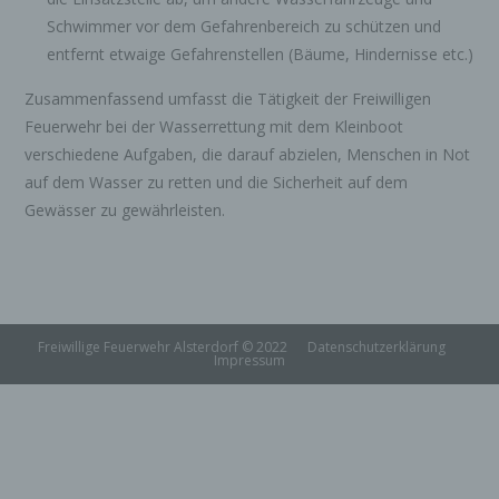
identifizierbar wird eine natürliche Person
angesehen, die direkt oder indirekt,
Schwimmer vor dem Gefahrenbereich zu schützen und
insbesondere mittels Zuordnung zu einer
entfernt etwaige Gefahrenstellen (Bäume, Hindernisse etc.)
Kennung wie einem Namen, zu einer
Kennnummer, zu Standortdaten, zu einer
Zusammenfassend umfasst die Tätigkeit der Freiwilligen
Online-Kennung oder zu einem oder mehreren
Feuerwehr bei der Wasserrettung mit dem Kleinboot
besonderen Merkmalen, die Ausdruck der
verschiedene Aufgaben, die darauf abzielen, Menschen in Not
physischen, physiologischen, genetischen,
psychischen, wirtschaftlichen, kulturellen oder
auf dem Wasser zu retten und die Sicherheit auf dem
sozialen Identität dieser natürlichen Person
Gewässer zu gewährleisten.
sind, identifiziert werden kann.
b) betroffene Person
Betroffene Person ist jede identifizierte oder
identifizierbare natürliche Person, deren
personenbezogene Daten von dem für die
Freiwillige Feuerwehr Alsterdorf © 2022
Datenschutzerklärung
Impressum
Verarbeitung Verantwortlichen verarbeitet
werden.
c) Verarbeitung
Verarbeitung ist jeder mit oder ohne Hilfe
automatisierter Verfahren ausgeführte Vorgang