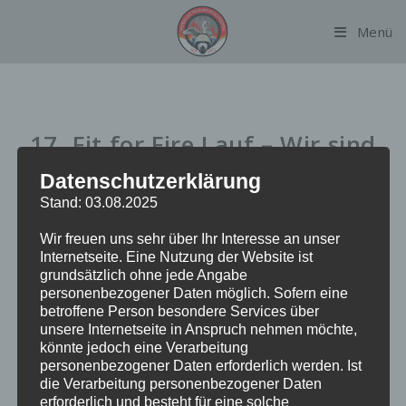
Zum
Menü
Inhalt
springen
17. Fit for Fire Lauf – Wir sind
Gastgeber!
Datenschutzerklärung
Stand: 03.08.2025
Wir freuen uns sehr über Ihr Interesse an unser
Nach unserem großartigen Erfolg beim 16. Fit for Fire Lauf,
Internetseite. Eine Nutzung der Website ist
den die Freiwillige Feuerwehr für sich entscheiden konnte,
grundsätzlich ohne jede Angabe
dürfen wir in diesem Jahr eine besondere Rolle übernehmen:
personenbezogener Daten möglich. Sofern eine
Wir organisieren den
17. Fit for Fire Lauf
!
betroffene Person besondere Services über
unsere Internetseite in Anspruch nehmen möchte,
könnte jedoch eine Verarbeitung
Der diesjährige Lauf findet am
19.04.
statt und verspricht
personenbezogener Daten erforderlich werden. Ist
erneut sportlichen Ehrgeiz, Teamgeist und jede Menge
die Verarbeitung personenbezogener Daten
Feuerwehrkameradschaft. Aktuell arbeiten wir mit Hochdruck
erforderlich und besteht für eine solche