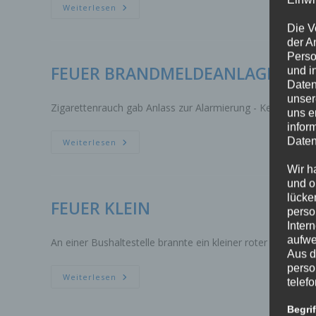
FEUER
Weiterlesen
BRANDMELDEANLAGE
INTERNER
Die V
MELDER
der A
Perso
FEUER BRANDMELDEANLAGE INT
und i
Daten
unser
Zigarettenrauch gab Anlass zur Alarmierung - Keine Schad
uns e
infor
Daten
FEUER
Weiterlesen
BRANDMELDEANLAGE
INTERNER
Wir h
MELDER
und o
lücke
FEUER KLEIN
perso
Inter
aufwe
An einer Bushaltestelle brannte ein kleiner roter Mülleime
Aus d
perso
FEUER
Weiterlesen
telef
KLEIN
Begri