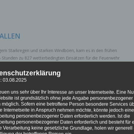
ALLEN
tigem Starkregen und starken Windböen, kam es in den frühen
 Stunden zu 827 wetterbedingten Einsätzen für die Feuerwehr
enschutzerklärung
: 03.08.2025
reuen uns sehr über Ihr Interesse an unser Internetseite. Eine N
ebsite ist grundsätzlich ohne jede Angabe personenbezogener
 möglich. Sofern eine betroffene Person besondere Services ü
ERNER MELDER
e Internetseite in Anspruch nehmen möchte, könnte jedoch eine
beitung personenbezogener Daten erforderlich werden. Ist die
beitung personenbezogener Daten erforderlich und besteht für 
 Anlass zur Alarmierung - Keine Schadenlage!
e Verarbeitung keine gesetzliche Grundlage, holen wir generell
lligung der betroffenen Person ein.