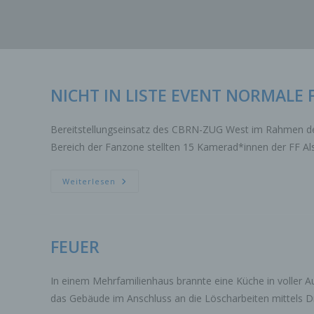
Zum
Inhalt
springen
NICHT IN LISTE EVENT NORMALE 
Bereitstellungseinsatz des CBRN-ZUG West im Rahmen der
Bereich der Fanzone stellten 15 Kamerad*innen der FF A
NICHT
Weiterlesen
IN
LISTE
EVENT
NORMALE
FAHRT
FEUER
In einem Mehrfamilienhaus brannte eine Küche in voller 
das Gebäude im Anschluss an die Löscharbeiten mittels Dr