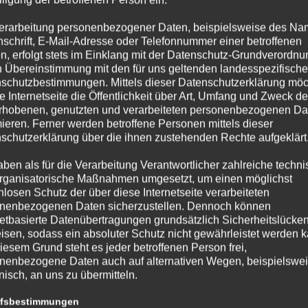
erarbeitung personenbezogener Daten, beispielsweise des Na
nschrift, E-Mail-Adresse oder Telefonnummer einer betroffenen
n, erfolgt stets im Einklang mit der Datenschutz-Grundverordnu
ERNER MELDER
n Übereinstimmung mit den für uns geltenden landesspezifisch
schutzbestimmungen. Mittels dieser Datenschutzerklärung mö
e Internetseite die Öffentlichkeit über Art, Umfang und Zweck de
enlage!
rhobenen, genutzten und verarbeiteten personenbezogenen Da
mieren. Ferner werden betroffene Personen mittels dieser
schutzerklärung über die ihnen zustehenden Rechte aufgeklärt
aben als für die Verarbeitung Verantwortlicher zahlreiche techn
rganisatorische Maßnahmen umgesetzt, um einen möglichst
nlosen Schutz der über diese Internetseite verarbeiteten
nenbezogenen Daten sicherzustellen. Dennoch können
netbasierte Datenübertragungen grundsätzlich Sicherheitslücke
isen, sodass ein absoluter Schutz nicht gewährleistet werden k
r welcher mittels Hydrofix gelöscht wurde!
iesem Grund steht es jeder betroffenen Person frei,
nenbezogene Daten auch auf alternativen Wegen, beispielswe
onisch, an uns zu übermitteln.
ffsbestimmungen