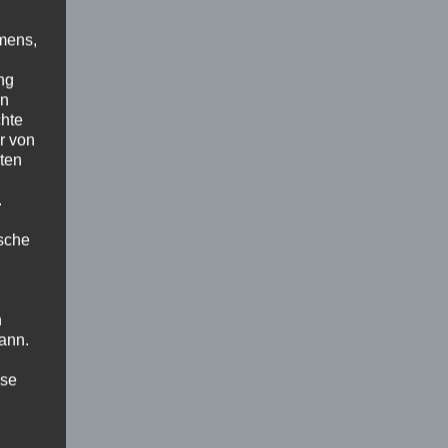
mens,
ng
en
chte
r von
ten
.
ische
n
ann.
ise