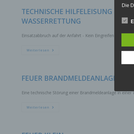
Die D
TECHNISCHE HILFELEISUNG MEN
Europ
Daten
WASSERRETTUNG
E
Daten
Kunde
Einsatzabbruch auf der Anfahrt - Kein Eingreifen der Feuer
dies 
Begrif
TECHNISCHE
Weiterlesen
Wir v
HILFELEISUNG
MENSCHENLEBEN
folge
IN
GEFAHR
WASSERRETTUNG
a)
FEUER BRANDMELDEANLAGE INT
Pe
ide
„be
Eine technische Störung einer Brandmeldeanlage in einer
Pe
Zu
FEUER
Weiterlesen
zu
BRANDMELDEANLAGE
me
INTERNER
MELDER
ph
ode
we