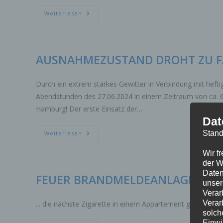
FEUER
Weiterlesen
AUSNAHMEZUSTAND DROHT ZU F
Durch ein extrem starkes Gewitter in Verbindung mit hef
Abendstunden des 27.06.2024 in einem Zeitraum von ca. 6
Hamburg! Der erste Einsatz der…
Dat
AUSNAHMEZUSTAND
Stand
Weiterlesen
DROHT
ZU
Wir f
FALLEN
der W
Daten
FEUER BRANDMELDEANLAGE INT
unser
Verar
Verar
... die nächste Zigarette in einem Appartement gab erneut
solch
Einwi