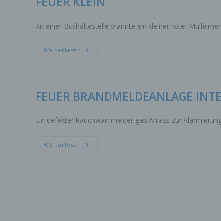
FEUER KLEIN
b)
An einer Bushaltestelle brannte ein kleiner roter Mülleime
Bet
Pe
FEUER
Ve
Weiterlesen
KLEIN
c)
Ver
FEUER BRANDMELDEANLAGE INT
au
Zu
Er
Ein defekter Rauchwarnmelder gab Anlass zur Alarmierung 
An
Ve
ei
FEUER
Weiterlesen
BRANDMELDEANLAGE
Ve
INTERNER
MELDER
d)
Ei
pe
ei