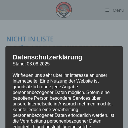
Zum
Menü
Inhalt
springen
NICHT IN LISTE
GROßVERANSTALTUNG NORMALE
FAHRT
Datenschutzerklärung
Stand: 03.08.2025
Am späten Nachmittag des 05.08.2023 wurde das Kleinboot
Wir freuen uns sehr über Ihr Interesse an unser
der FF Alsterdorf auf die Binnenalster alarmiert, hier kam es
Internetseite. Eine Nutzung der Website ist
bei einer Großveranstaltung zu einer Gefahrenlagen. Durch
grundsätzlich ohne jede Angabe
einen großen Menschenauflauf am Alsterufer sowie dem
personenbezogener Daten möglich. Sofern eine
betroffene Person besondere Services über
Anleger Jungfernstieg im Rahmen des Christopher Street
unsere Internetseite in Anspruch nehmen möchte,
Day…
könnte jedoch eine Verarbeitung
personenbezogener Daten erforderlich werden. Ist
NICHT
die Verarbeitung personenbezogener Daten
Weiterlesen
IN
erforderlich und besteht für eine solche