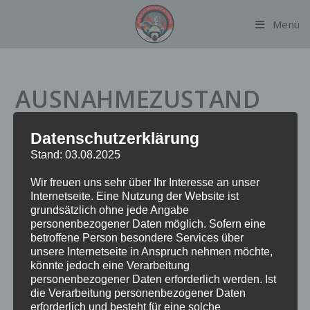
Zum
Menü
Inhalt
springen
AUSNAHMEZUSTAND
DROHT ZU FALLEN
Datenschutzerklärung
Stand: 03.08.2025
Datum:
27. Juni 2024 um 19:44 Uhr
Wir freuen uns sehr über Ihr Interesse an unser
Internetseite. Eine Nutzung der Website ist
Einsatzart:
AUSN_DRZF
grundsätzlich ohne jede Angabe
Einsatzort:
Griesstraße
personenbezogener Daten möglich. Sofern eine
Fahrzeuge:
ALSTD1
betroffene Person besondere Services über
unsere Internetseite in Anspruch nehmen möchte,
könnte jedoch eine Verarbeitung
Einsatzbericht:
personenbezogener Daten erforderlich werden. Ist
die Verarbeitung personenbezogener Daten
erforderlich und besteht für eine solche