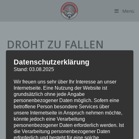
Zum
Menü
Inhalt
springen
DROHT ZU FALLEN
Datenschutzerklärung
Datum:
8. August 2023 um 17:47 Uhr
Stand: 03.08.2025
Einsatzart:
DRZF
Wir freuen uns sehr über Ihr Interesse an unser
Einsatzort:
Halifaxweg
Internetseite. Eine Nutzung der Website ist
Fahrzeuge:
FF Alsterdorf
grundsätzlich ohne jede Angabe
Weitere Kräfte:
Polizei
personenbezogener Daten möglich. Sofern eine
betroffene Person besondere Services über
unsere Internetseite in Anspruch nehmen möchte,
Einsatzbericht:
könnte jedoch eine Verarbeitung
personenbezogener Daten erforderlich werden. Ist
die Verarbeitung personenbezogener Daten
An der Einsatzstelle waren Teile eines Ast bereits auf einen
erforderlich und besteht für eine solche