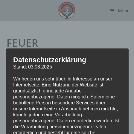
Zum
Menü
Inhalt
springen
FEUER
Datenschutzerklärung
Datum:
1. Mai 2023 um 13:27 Uhr
Stand: 03.08.2025
Alarmierungsart:
TME
Wir freuen uns sehr über Ihr Interesse an unser
Einsatzart:
FEU
Internetseite. Eine Nutzung der Website ist
Einsatzort:
Winterlindenweg
grundsätzlich ohne jede Angabe
Fahrzeuge:
FF Alsterdorf
personenbezogener Daten möglich. Sofern eine
Weitere Kräfte:
BF Alsterdorf, Polizei
betroffene Person besondere Services über
unsere Internetseite in Anspruch nehmen möchte,
könnte jedoch eine Verarbeitung
personenbezogener Daten erforderlich werden. Ist
Einsatzbericht:
die Verarbeitung personenbezogener Daten
erforderlich und besteht für eine solche