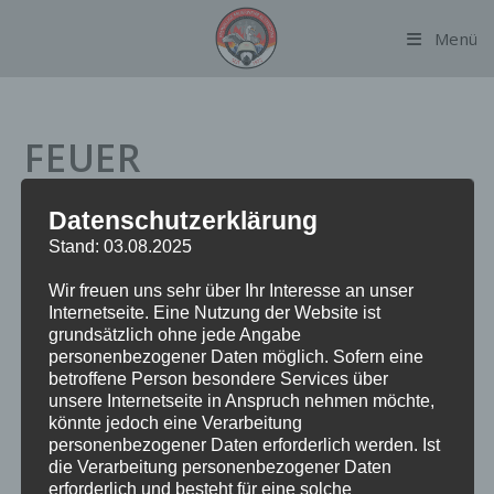
Zum
Menü
Inhalt
springen
FEUER
Datenschutzerklärung
Datum:
4. Juni 2023 um 15:58 Uhr
Stand: 03.08.2025
Alarmierungsart:
TME
Wir freuen uns sehr über Ihr Interesse an unser
Einsatzart:
FEU
Internetseite. Eine Nutzung der Website ist
Einsatzort:
Suhrenkamp
grundsätzlich ohne jede Angabe
Fahrzeuge:
FF Alsterdorf
personenbezogener Daten möglich. Sofern eine
Weitere Kräfte:
BF Alsterdorf, Polizei
betroffene Person besondere Services über
unsere Internetseite in Anspruch nehmen möchte,
könnte jedoch eine Verarbeitung
personenbezogener Daten erforderlich werden. Ist
Einsatzbericht:
die Verarbeitung personenbezogener Daten
erforderlich und besteht für eine solche