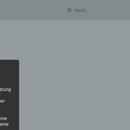
Menü
utzung
ber
eine
 eine