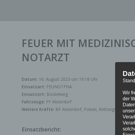
Zum
Inhalt
springen
FEUER MIT MEDIZINI
NOTARZT
Dat
Datum:
16. August 2023 um 19:18 Uhr
Stand
Einsatzart:
FEUNOTFNA
Wir f
Einsatzort:
Böckelweg
der W
Fahrzeuge:
FF Alsterdorf
Daten
Weitere Kräfte:
BF Alsterdorf, Polizei, Rettungsdienst
unser
Verar
Verar
Einsatzbericht:
solch
Einwi