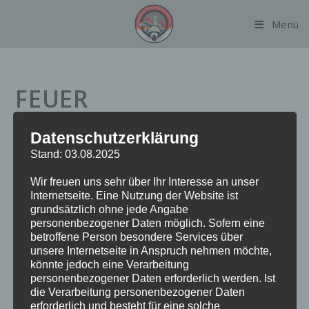
Zum
Menü
Inhalt
springen
FEUER
Datenschutzerklärung
Datum:
4. Oktober 2023 um 21:33 Uhr
Stand: 03.08.2025
Alarmierungsart:
TME
Wir freuen uns sehr über Ihr Interesse an unser
Einsatzart:
FEU
Internetseite. Eine Nutzung der Website ist
Einsatzort:
Alsterberg
grundsätzlich ohne jede Angabe
Fahrzeuge:
FF Alsterdorf
personenbezogener Daten möglich. Sofern eine
Weitere Kräfte:
BF Alsterdorf, Polizei
betroffene Person besondere Services über
unsere Internetseite in Anspruch nehmen möchte,
könnte jedoch eine Verarbeitung
personenbezogener Daten erforderlich werden. Ist
Einsatzbericht:
die Verarbeitung personenbezogener Daten
erforderlich und besteht für eine solche