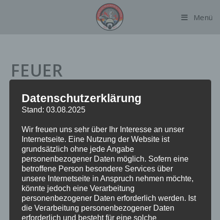
Zum
Menü
Inhalt
springen
FEUER
Datenschutzerklärung
Datum:
23. Februar 2023 um 10:15 Uhr
Stand: 03.08.2025
Alarmierungsart:
TME
Wir freuen uns sehr über Ihr Interesse an unser
Einsatzart:
FEU
Internetseite. Eine Nutzung der Website ist
Einsatzort:
Langenhorner Chaussee (Hamburg-Langenhorn)
grundsätzlich ohne jede Angabe
Fahrzeuge:
FF Alsterdorf
personenbezogener Daten möglich. Sofern eine
Weitere Kräfte:
BF Alsterdorf, BF Barmbek, BF
betroffene Person besondere Services über
unsere Internetseite in Anspruch nehmen möchte,
Führungsdienst, FF Fuhlsbüttel, Polizei
könnte jedoch eine Verarbeitung
personenbezogener Daten erforderlich werden. Ist
die Verarbeitung personenbezogener Daten
Einsatzbericht:
erforderlich und besteht für eine solche