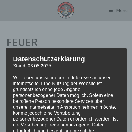
Zum
Menü
Inhalt
springen
FEUER
Datenschutzerklärung
Datum:
15. April 2024 um 15:16 Uhr
Stand: 03.08.2025
Einsatzart:
FEU
Wir freuen uns sehr über Ihr Interesse an unser
Einsatzort:
Caesar-Klein-Ring
Internetseite. Eine Nutzung der Website ist
Fahrzeuge:
FF Alsterdorf
grundsätzlich ohne jede Angabe
Weitere Kräfte:
BF Alsterdorf, BF Barmbek, FF Fuhlsbüttel,
personenbezogener Daten möglich. Sofern eine
Polizei
betroffene Person besondere Services über
unsere Internetseite in Anspruch nehmen möchte,
könnte jedoch eine Verarbeitung
personenbezogener Daten erforderlich werden. Ist
Einsatzbericht:
die Verarbeitung personenbezogener Daten
erforderlich und besteht für eine solche