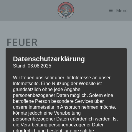
Zum
Menü
Inhalt
springen
FEUER
Datenschutzerklärung
Datum:
22. Mai 2024 um 2:30 Uhr
Stand: 03.08.2025
Einsatzart:
FEU
Wir freuen uns sehr über Ihr Interesse an unser
Einsatzort:
Wesseleyring
Internetseite. Eine Nutzung der Website ist
Fahrzeuge:
FF Alsterdorf
grundsätzlich ohne jede Angabe
Weitere Kräfte:
BF Alsterdorf, Polizei
personenbezogener Daten möglich. Sofern eine
betroffene Person besondere Services über
unsere Internetseite in Anspruch nehmen möchte,
Einsatzbericht:
könnte jedoch eine Verarbeitung
personenbezogener Daten erforderlich werden. Ist
die Verarbeitung personenbezogener Daten
Die Zubereitung einer nächtlichen Mahlzeit löste mehrere
erforderlich und besteht für eine solche