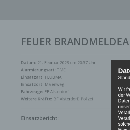
Zum
Inhalt
springen
FEUER BRANDMELDEA
Datum:
21. Februar 2023 um 20:57 Uhr
Alarmierungsart:
TME
Dat
Einsatzart:
FEUBMA
Stand
Einsatzort:
Maienweg
Wir f
Fahrzeuge:
FF Alsterdorf
der W
Weitere Kräfte:
BF Alsterdorf, Polizei
Daten
unser
Verar
Einsatzbericht:
Verar
solch
Einwi