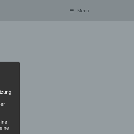
Menü
utzung
ber
eine
 eine