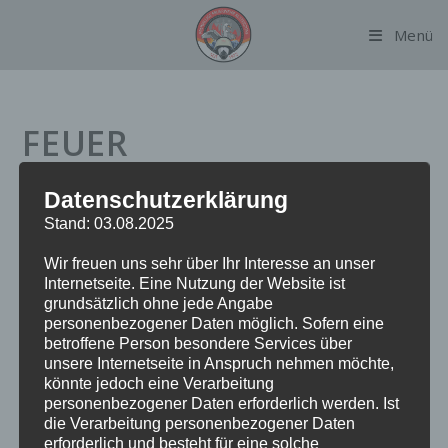
Zum
Menü
Inhalt
springen
FEUER
BRANDMELDEANLAGE
Datenschutzerklärung
Stand: 03.08.2025
Datum:
22. Mai 2024 um 14:59 Uhr
Wir freuen uns sehr über Ihr Interesse an unser
Internetseite. Eine Nutzung der Website ist
Einsatzart:
FEUBMA
grundsätzlich ohne jede Angabe
Einsatzort:
Suhrenkamp
personenbezogener Daten möglich. Sofern eine
Fahrzeuge:
FF Alsterdorf
betroffene Person besondere Services über
Weitere Kräfte:
BF Alsterdorf, Polizei
unsere Internetseite in Anspruch nehmen möchte,
könnte jedoch eine Verarbeitung
personenbezogener Daten erforderlich werden. Ist
die Verarbeitung personenbezogener Daten
Einsatzbericht:
erforderlich und besteht für eine solche