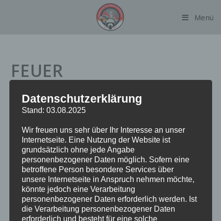
Zum
Menü
Inhalt
springen
FEUER
BRANDMELDEANLAGE
Datenschutzerklärung
Stand: 03.08.2025
Datum:
27. April 2023 um 16:54 Uhr
Wir freuen uns sehr über Ihr Interesse an unser
Internetseite. Eine Nutzung der Website ist
Alarmierungsart:
TME
grundsätzlich ohne jede Angabe
Einsatzart:
FEUBMA
personenbezogener Daten möglich. Sofern eine
Einsatzort:
Weg beim Jäger
betroffene Person besondere Services über
Fahrzeuge:
FF Alsterdorf
unsere Internetseite in Anspruch nehmen möchte,
könnte jedoch eine Verarbeitung
Weitere Kräfte:
BF Alsterdorf, Polizei
personenbezogener Daten erforderlich werden. Ist
die Verarbeitung personenbezogener Daten
erforderlich und besteht für eine solche