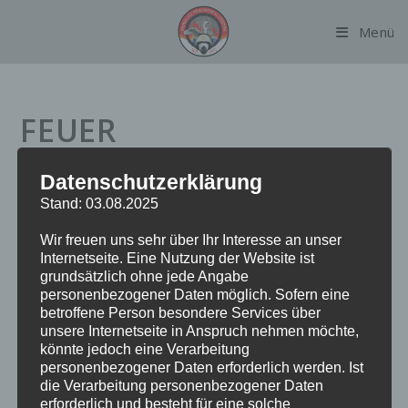
Zum
Menü
Inhalt
springen
FEUER
BRANDMELDEANLAGE
Datenschutzerklärung
Stand: 03.08.2025
Datum:
18. Juni 2023 um 15:57 Uhr
Wir freuen uns sehr über Ihr Interesse an unser
Internetseite. Eine Nutzung der Website ist
Alarmierungsart:
TME
grundsätzlich ohne jede Angabe
Einsatzart:
FEUBMA
personenbezogener Daten möglich. Sofern eine
Einsatzort:
Orchideenstieg
betroffene Person besondere Services über
Fahrzeuge:
FF Alsterdorf
unsere Internetseite in Anspruch nehmen möchte,
könnte jedoch eine Verarbeitung
Weitere Kräfte:
BF Alsterdorf, Polizei
personenbezogener Daten erforderlich werden. Ist
die Verarbeitung personenbezogener Daten
erforderlich und besteht für eine solche