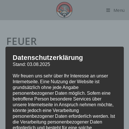
Zum
Menü
Inhalt
springen
FEUER
BRANDMELDEANLAGE
Datenschutzerklärung
Stand: 03.08.2025
Datum:
10. August 2023 um 18:12 Uhr
Wir freuen uns sehr über Ihr Interesse an unser
Internetseite. Eine Nutzung der Website ist
Alarmierungsart:
TME
grundsätzlich ohne jede Angabe
Einsatzart:
FEUBMA
personenbezogener Daten möglich. Sofern eine
Einsatzort:
Suhrenkamp
betroffene Person besondere Services über
Fahrzeuge:
FF Alsterdorf
unsere Internetseite in Anspruch nehmen möchte,
könnte jedoch eine Verarbeitung
Weitere Kräfte:
BF Alsterdorf, Polizei
personenbezogener Daten erforderlich werden. Ist
die Verarbeitung personenbezogener Daten
erforderlich und besteht für eine solche