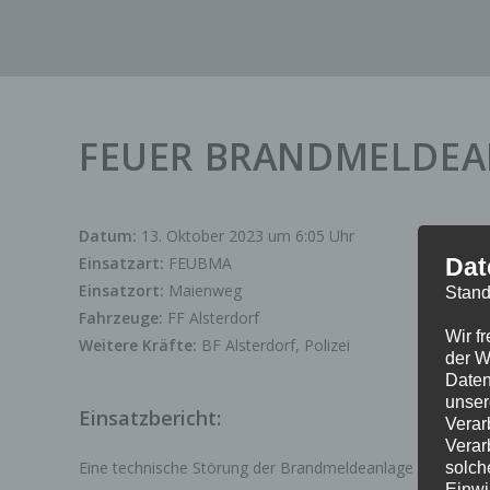
Zum
Inhalt
springen
FEUER BRANDMELDEA
Datum:
13. Oktober 2023 um 6:05 Uhr
Einsatzart:
FEUBMA
Dat
Einsatzort:
Maienweg
Stand
Fahrzeuge:
FF Alsterdorf
Wir f
Weitere Kräfte:
BF Alsterdorf, Polizei
der W
Daten
unser
Einsatzbericht:
Verar
Verar
Eine technische Störung der Brandmeldeanlage gab Anlass
solch
Einwi