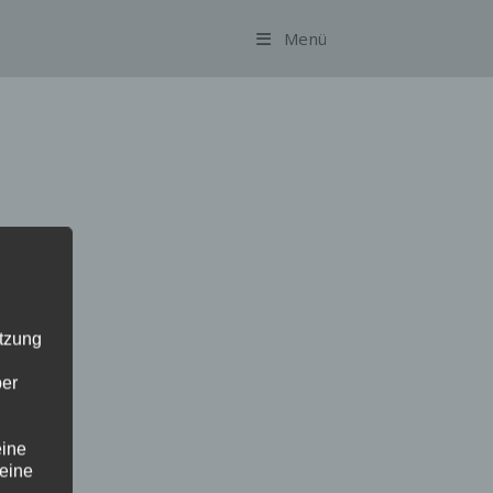
Menü
utzung
ber
eine
 eine