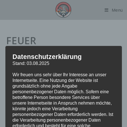
Zum
Menü
Inhalt
springen
FEUER
BRANDMELDEANLAGE
Datenschutzerklärung
Stand: 03.08.2025
Datum:
5. Februar 2023 um 10:55 Uhr
Wir freuen uns sehr über Ihr Interesse an unser
Internetseite. Eine Nutzung der Website ist
Alarmierungsart:
TME
grundsätzlich ohne jede Angabe
Einsatzart:
FEUBMA
personenbezogener Daten möglich. Sofern eine
Einsatzort:
Kapstadtring
betroffene Person besondere Services über
Fahrzeuge:
FF Alsterdorf
unsere Internetseite in Anspruch nehmen möchte,
könnte jedoch eine Verarbeitung
Weitere Kräfte:
BF Alsterdorf, Polizei
personenbezogener Daten erforderlich werden. Ist
die Verarbeitung personenbezogener Daten
erforderlich und besteht für eine solche