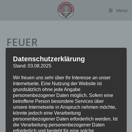
Zum
Menü
Inhalt
springen
FEUER
BRANDMELDEANLAGE
Datenschutzerklärung
Stand: 03.08.2025
Datum:
19. Dezember 2023 um 13:25 Uhr
Wir freuen uns sehr über Ihr Interesse an unser
Internetseite. Eine Nutzung der Website ist
Einsatzart:
FEUBMA
grundsätzlich ohne jede Angabe
Einsatzort:
Maienweg
personenbezogener Daten möglich. Sofern eine
Fahrzeuge:
FF Alsterdorf
betroffene Person besondere Services über
Weitere Kräfte:
BF Alsterdorf, Polizei
unsere Internetseite in Anspruch nehmen möchte,
könnte jedoch eine Verarbeitung
personenbezogener Daten erforderlich werden. Ist
die Verarbeitung personenbezogener Daten
Einsatzbericht:
erforderlich und besteht für eine solche