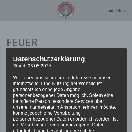
Zum
Menü
Inhalt
springen
FEUER
BRANDMELDEANLAGE
Datenschutzerklärung
Stand: 03.08.2025
Datum:
13. Januar 2024 um 12:47 Uhr
Wir freuen uns sehr über Ihr Interesse an unser
Internetseite. Eine Nutzung der Website ist
Einsatzart:
FEUBMA
grundsätzlich ohne jede Angabe
Einsatzort:
Suhrenkamp
personenbezogener Daten möglich. Sofern eine
Fahrzeuge:
FF Alsterdorf
betroffene Person besondere Services über
Weitere Kräfte:
BF Alsterdorf, Polizei
unsere Internetseite in Anspruch nehmen möchte,
könnte jedoch eine Verarbeitung
personenbezogener Daten erforderlich werden. Ist
die Verarbeitung personenbezogener Daten
Einsatzbericht:
erforderlich und besteht für eine solche