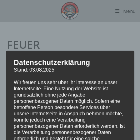
Zum
Menü
Inhalt
springen
FEUER
BRANDMELDEANLAGE
Datenschutzerklärung
Stand: 03.08.2025
Datum:
26. Januar 2024 um 18:15 Uhr
Wir freuen uns sehr über Ihr Interesse an unser
Internetseite. Eine Nutzung der Website ist
Einsatzart:
FEUBMA
grundsätzlich ohne jede Angabe
Einsatzort:
Schmachthäger Straße
personenbezogener Daten möglich. Sofern eine
Fahrzeuge:
FF Alsterdorf
betroffene Person besondere Services über
Weitere Kräfte:
BF Barmbek, BF Wandsbek, Polizei
unsere Internetseite in Anspruch nehmen möchte,
könnte jedoch eine Verarbeitung
personenbezogener Daten erforderlich werden. Ist
die Verarbeitung personenbezogener Daten
Einsatzbericht:
erforderlich und besteht für eine solche