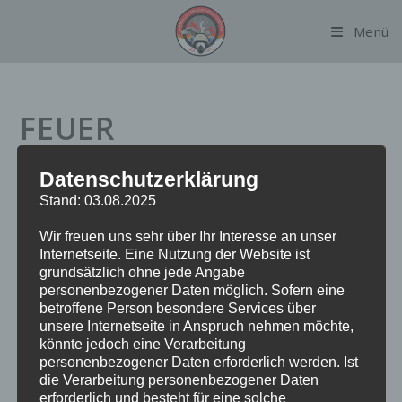
Zum
Menü
Inhalt
springen
FEUER
BRANDMELDEANLAGE
Datenschutzerklärung
Stand: 03.08.2025
Datum:
20. März 2024 um 9:30 Uhr
Wir freuen uns sehr über Ihr Interesse an unser
Internetseite. Eine Nutzung der Website ist
Alarmierungsart:
TME
grundsätzlich ohne jede Angabe
Einsatzart:
FEUBMA
personenbezogener Daten möglich. Sofern eine
Einsatzort:
Schmachthäger Straße
betroffene Person besondere Services über
Fahrzeuge:
FF Alsterdorf
unsere Internetseite in Anspruch nehmen möchte,
könnte jedoch eine Verarbeitung
Weitere Kräfte:
BF Barmbek, BF Innenstadt, Polizei
personenbezogener Daten erforderlich werden. Ist
die Verarbeitung personenbezogener Daten
erforderlich und besteht für eine solche