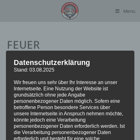
Zum
Menü
Inhalt
springen
FEUER
BRANDMELDEANLAGE
Datenschutzerklärung
Stand: 03.08.2025
Datum:
25. März 2024 um 9:46 Uhr
Wir freuen uns sehr über Ihr Interesse an unser
Internetseite. Eine Nutzung der Website ist
Alarmierungsart:
TME
grundsätzlich ohne jede Angabe
Einsatzart:
FEUBMA
personenbezogener Daten möglich. Sofern eine
Einsatzort:
Alsterdorfer Markt
betroffene Person besondere Services über
Fahrzeuge:
FF Alsterdorf
unsere Internetseite in Anspruch nehmen möchte,
könnte jedoch eine Verarbeitung
Weitere Kräfte:
BF Alsterdorf, Polizei
personenbezogener Daten erforderlich werden. Ist
die Verarbeitung personenbezogener Daten
erforderlich und besteht für eine solche