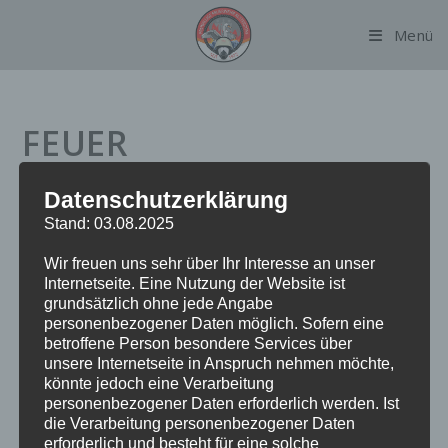
Zum
Menü
Inhalt
springen
FEUER
BRANDMELDEANLAGE
Datenschutzerklärung
Stand: 03.08.2025
Datum:
9. April 2024 um 13:44 Uhr
Wir freuen uns sehr über Ihr Interesse an unser
Internetseite. Eine Nutzung der Website ist
Alarmierungsart:
TME
grundsätzlich ohne jede Angabe
Einsatzart:
FEUBMA
personenbezogener Daten möglich. Sofern eine
Einsatzort:
Paul-Stritter-Weg
betroffene Person besondere Services über
Fahrzeuge:
FF Alsterdorf
unsere Internetseite in Anspruch nehmen möchte,
könnte jedoch eine Verarbeitung
Weitere Kräfte:
BF Alsterdorf, Polizei
personenbezogener Daten erforderlich werden. Ist
die Verarbeitung personenbezogener Daten
erforderlich und besteht für eine solche