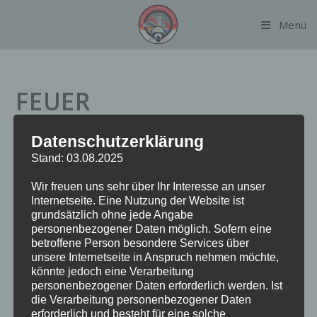
Zum
Menü
Inhalt
springen
FEUER
BRANDMELDEANLAGE
Datenschutzerklärung
INTERNER MELDER
Stand: 03.08.2025
Wir freuen uns sehr über Ihr Interesse an unser
Internetseite. Eine Nutzung der Website ist
grundsätzlich ohne jede Angabe
Datum:
12. September 2023 um 20:19 Uhr
personenbezogener Daten möglich. Sofern eine
Einsatzart:
FEUBMAIM
betroffene Person besondere Services über
Einsatzort:
Elligersweg
unsere Internetseite in Anspruch nehmen möchte,
könnte jedoch eine Verarbeitung
Fahrzeuge:
FF Alsterdorf
personenbezogener Daten erforderlich werden. Ist
Weitere Kräfte:
BF Barmbek, Polizei
die Verarbeitung personenbezogener Daten
erforderlich und besteht für eine solche