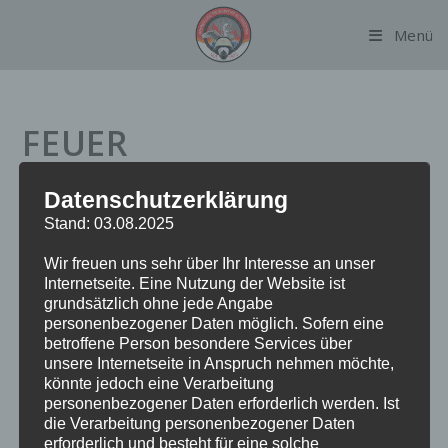
Zum
Menü
Inhalt
springen
FEUER
BRANDMELDEANLAGE
Datenschutzerklärung
INTERNER MELDER
Stand: 03.08.2025
Wir freuen uns sehr über Ihr Interesse an unser
Internetseite. Eine Nutzung der Website ist
grundsätzlich ohne jede Angabe
Datum:
29. Januar 2023 um 3:05 Uhr
personenbezogener Daten möglich. Sofern eine
Alarmierungsart:
TME
betroffene Person besondere Services über
Einsatzart:
FEUBMAIM
unsere Internetseite in Anspruch nehmen möchte,
könnte jedoch eine Verarbeitung
Einsatzort:
Jahnring
personenbezogener Daten erforderlich werden. Ist
Fahrzeuge:
FF Alsterdorf
die Verarbeitung personenbezogener Daten
Weitere Kräfte:
BF Alsterdorf, Polizei
erforderlich und besteht für eine solche