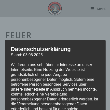
Zum
Menü
Inhalt
springen
FEUER
BRANDMELDEANLAGE
Datenschutzerklärung
INTERNER MELDER
Stand: 03.08.2025
Wir freuen uns sehr über Ihr Interesse an unser
Internetseite. Eine Nutzung der Website ist
grundsätzlich ohne jede Angabe
Datum:
19. Februar 2023 um 12:44 Uhr
personenbezogener Daten möglich. Sofern eine
Alarmierungsart:
TME
betroffene Person besondere Services über
Einsatzart:
FEUBMAIM
unsere Internetseite in Anspruch nehmen möchte,
könnte jedoch eine Verarbeitung
Einsatzort:
Rathenaustraße
personenbezogener Daten erforderlich werden. Ist
Fahrzeuge:
FF Alsterdorf
die Verarbeitung personenbezogener Daten
Weitere Kräfte:
BF Alsterdorf, Polizei
erforderlich und besteht für eine solche