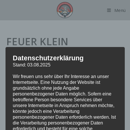
Zum
Menü
Inhalt
springen
FEUER KLEIN
Datenschutzerklärung
Datum:
7. Juni 2024 um 6:58 Uhr
Stand: 03.08.2025
Einsatzart:
FEUK
Wir freuen uns sehr über Ihr Interesse an unser
Einsatzort:
Hebebrandstraße / Rübenkamp
Internetseite. Eine Nutzung der Website ist
Fahrzeuge:
FF Alsterdorf
grundsätzlich ohne jede Angabe
Weitere Kräfte:
Polizei
personenbezogener Daten möglich. Sofern eine
betroffene Person besondere Services über
unsere Internetseite in Anspruch nehmen möchte,
Einsatzbericht:
könnte jedoch eine Verarbeitung
personenbezogener Daten erforderlich werden. Ist
die Verarbeitung personenbezogener Daten
An der Einsatzstelle konnte trotz umfangreicher Erkundung
erforderlich und besteht für eine solche