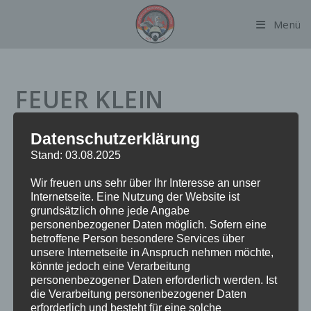
Zum
Menü
Inhalt
springen
FEUER KLEIN
Datenschutzerklärung
Datum:
21. Februar 2023 um 22:26 Uhr
Stand: 03.08.2025
Alarmierungsart:
TME
Wir freuen uns sehr über Ihr Interesse an unser
Einsatzart:
FEUK
Internetseite. Eine Nutzung der Website ist
Einsatzort:
Alsterkrugchaussee
grundsätzlich ohne jede Angabe
Fahrzeuge:
FF Alsterdorf
personenbezogener Daten möglich. Sofern eine
Weitere Kräfte:
Polizei
betroffene Person besondere Services über
unsere Internetseite in Anspruch nehmen möchte,
könnte jedoch eine Verarbeitung
personenbezogener Daten erforderlich werden. Ist
Einsatzbericht:
die Verarbeitung personenbezogener Daten
erforderlich und besteht für eine solche