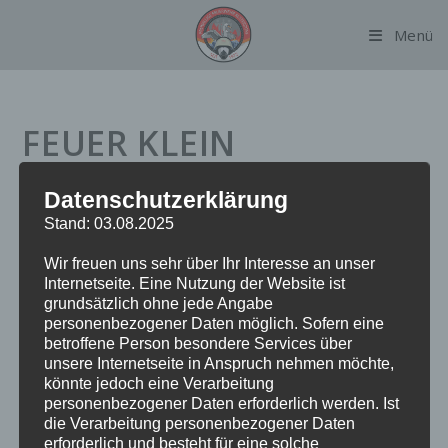
Zum
Menü
Inhalt
springen
FEUER KLEIN
Datenschutzerklärung
Datum:
13. Mai 2023 um 19:03 Uhr
Stand: 03.08.2025
Alarmierungsart:
TME
Wir freuen uns sehr über Ihr Interesse an unser
Einsatzart:
FEUK
Internetseite. Eine Nutzung der Website ist
Einsatzort:
Otto-Wels-Straße
grundsätzlich ohne jede Angabe
Fahrzeuge:
FF Alsterdorf
personenbezogener Daten möglich. Sofern eine
Weitere Kräfte:
Polizei
betroffene Person besondere Services über
unsere Internetseite in Anspruch nehmen möchte,
könnte jedoch eine Verarbeitung
personenbezogener Daten erforderlich werden. Ist
Einsatzbericht:
die Verarbeitung personenbezogener Daten
erforderlich und besteht für eine solche