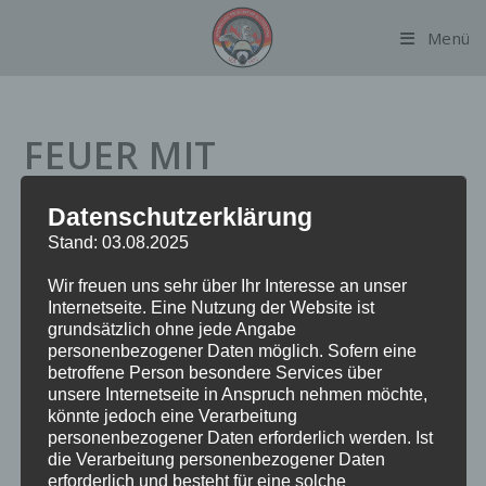
Zum
Menü
Inhalt
springen
FEUER MIT
GEFAHRSTOFFEN
Datenschutzerklärung
Stand: 03.08.2025
Datum:
1. August 2023 um 16:20 Uhr
Wir freuen uns sehr über Ihr Interesse an unser
Internetseite. Eine Nutzung der Website ist
Alarmierungsart:
TME
grundsätzlich ohne jede Angabe
Einsatzart:
FEUX
personenbezogener Daten möglich. Sofern eine
Einsatzort:
Steilshooper Allee
betroffene Person besondere Services über
Fahrzeuge:
FF Alsterdorf
unsere Internetseite in Anspruch nehmen möchte,
könnte jedoch eine Verarbeitung
Weitere Kräfte:
BF Barmbek, BF Billstedt, BF
personenbezogener Daten erforderlich werden. Ist
Führungsdienst, BF Technik- und Umweltwache, BF
die Verarbeitung personenbezogener Daten
Wandsbek, FF Bramfeld Dekon, FF Wellingsbüttel Spüren und
erforderlich und besteht für eine solche