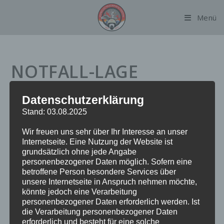
Zum
Menü
Inhalt
springen
NOTFALL-LAGE
Datenschutzerklärung
Datum:
23. April 2023 um 13:40 Uhr
Stand: 03.08.2025
Alarmierungsart:
TME
Wir freuen uns sehr über Ihr Interesse an unser
Einsatzart:
NOTF-LAGE
Internetseite. Eine Nutzung der Website ist
Einsatzort:
Maienweg
grundsätzlich ohne jede Angabe
Fahrzeuge:
FF Alsterdorf
personenbezogener Daten möglich. Sofern eine
Weitere Kräfte:
FF Alsterdorf, Rettungsdienst
betroffene Person besondere Services über
unsere Internetseite in Anspruch nehmen möchte,
könnte jedoch eine Verarbeitung
personenbezogener Daten erforderlich werden. Ist
Einsatzbericht:
die Verarbeitung personenbezogener Daten
erforderlich und besteht für eine solche