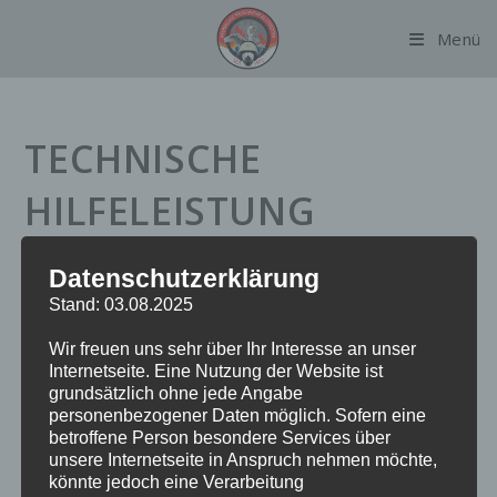
Zum
Menü
Inhalt
springen
TECHNISCHE
HILFELEISTUNG
MENSCHENLEBEN IN
Datenschutzerklärung
GEFAHR
Stand: 03.08.2025
Wir freuen uns sehr über Ihr Interesse an unser
HÖHENRETTUNG
Internetseite. Eine Nutzung der Website ist
grundsätzlich ohne jede Angabe
personenbezogener Daten möglich. Sofern eine
betroffene Person besondere Services über
Datum:
28. Juni 2023 um 2:56 Uhr
unsere Internetseite in Anspruch nehmen möchte,
Einsatzart:
THYHOE
könnte jedoch eine Verarbeitung