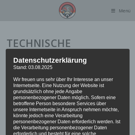
Zum
Menü
Inhalt
springen
TECHNISCHE
HILFELEISTUNG ZUG /
Datenschutzerklärung
AUF BAHNANLAGEN
Stand: 03.08.2025
Wir freuen uns sehr über Ihr Interesse an unser
Internetseite. Eine Nutzung der Website ist
grundsätzlich ohne jede Angabe
Datum:
3. Januar 2024 um 15:47 Uhr
personenbezogener Daten möglich. Sofern eine
Einsatzart:
THZUG
betroffene Person besondere Services über
Einsatzort:
Sommerkamp
unsere Internetseite in Anspruch nehmen möchte,
könnte jedoch eine Verarbeitung
Fahrzeuge:
FF Alsterdorf
personenbezogener Daten erforderlich werden. Ist
Weitere Kräfte:
BF Alsterdorf, BF Führungsdienst, BF
die Verarbeitung personenbezogener Daten
Süderelbe
erforderlich und besteht für eine solche