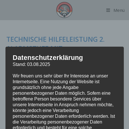
Zum
Menü
Inhalt
springen
TECHNISCHE HILFELEISTUNG 2.
ALARMSTUFE MIT
GEFAHRSTOFFAUSTRITT
Datenschutzerklärung
Stand: 03.08.2025
Informationen folgen!
Wir freuen uns sehr über Ihr Interesse an unser
Internetseite. Eine Nutzung der Website ist
TECHNISCHE
Weiterlesen
grundsätzlich ohne jede Angabe
HILFELEISTUNG
personenbezogener Daten möglich. Sofern eine
2.
ALARMSTUFE
betroffene Person besondere Services über
MIT
unsere Internetseite in Anspruch nehmen möchte,
GEFAHRSTOFFAUSTRITT
könnte jedoch eine Verarbeitung
personenbezogener Daten erforderlich werden. Ist
die Verarbeitung personenbezogener Daten
erforderlich und besteht für eine solche