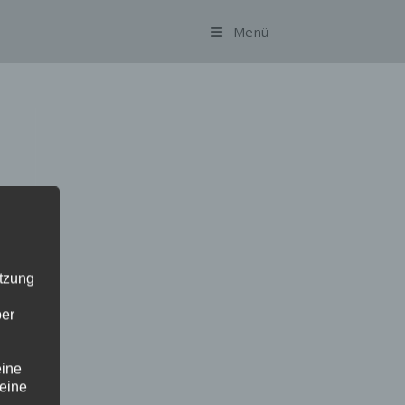
Menü
n
utzung
ber
eine
 eine