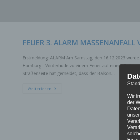
Zum
Inhalt
springen
FEUER 3. ALARM MASSENANFALL 
Erstmeldung: ALARM Am Samstag, den 16.12.2023 wurde 
Hamburg - Winterhude zu einem Feuer auf einem Balkon a
Straßenseite hat gemeldet, dass der Balkon…
Dat
Stand
FEUER
Weiterlesen
3.
Wir f
ALARM
MASSENANFALL
der W
VON
Daten
VERLETZTEN
unser
Verar
Verar
solch
Einwi