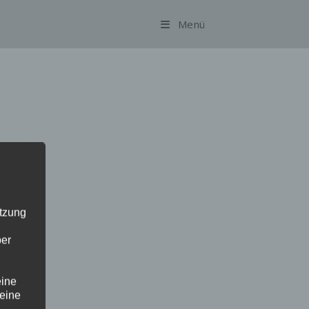
Menü
utzung
ber
eine
 eine