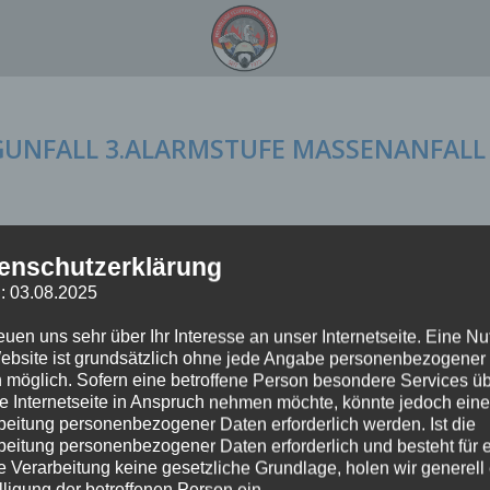
UGUNFALL 3.ALARMSTUFE MASSENANFALL
uf dem Weg nach Frankfurt am Main befand, musste seinen Flug auf
enschutzerklärung
ockpit abbrechen und nach Hamburg umkehren. Die Maschine landete
: 03.08.2025
reuen uns sehr über Ihr Interesse an unser Internetseite. Eine N
ebsite ist grundsätzlich ohne jede Angabe personenbezogener
 möglich. Sofern eine betroffene Person besondere Services ü
e Internetseite in Anspruch nehmen möchte, könnte jedoch eine
beitung personenbezogener Daten erforderlich werden. Ist die
beitung personenbezogener Daten erforderlich und besteht für 
e Verarbeitung keine gesetzliche Grundlage, holen wir generell
lligung der betroffenen Person ein.