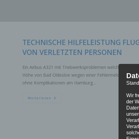
Zum
Inhalt
springen
TECHNISCHE HILFELEISTUNG FL
VON VERLETZTEN PERSONEN
Ein Airbus A321 mit Triebwerksproblemen welcher sich a
Dat
Höhe von Bad Oldesloe wegen einer Fehlermeldung im C
ohne Komplikationen am Hamburg…
Stand
Wir f
TECHNISCHE
Weiterlesen
der W
HILFELEISTUNG
FLUGUNFALL
Daten
3.ALARMSTUFE
unser
MASSENANFALL
VON
Verar
VERLETZTEN
Verar
PERSONEN
solch
Einwi