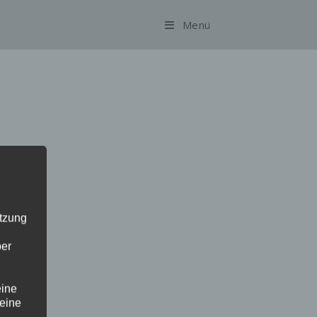
Menü
utzung
ber
eine
 eine