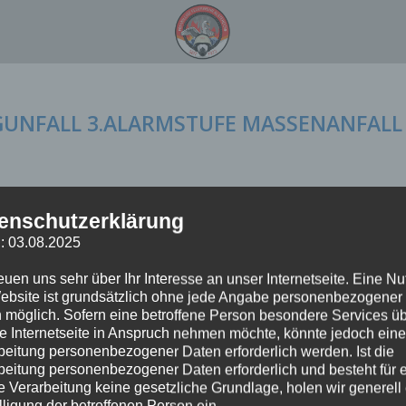
UGUNFALL 3.ALARMSTUFE MASSENANFALL
uf dem Weg nach Frankfurt am Main befand, musste seinen Flug auf
enschutzerklärung
ockpit abbrechen und nach Hamburg umkehren. Die Maschine landete
: 03.08.2025
reuen uns sehr über Ihr Interesse an unser Internetseite. Eine N
ebsite ist grundsätzlich ohne jede Angabe personenbezogener
 möglich. Sofern eine betroffene Person besondere Services ü
e Internetseite in Anspruch nehmen möchte, könnte jedoch eine
beitung personenbezogener Daten erforderlich werden. Ist die
beitung personenbezogener Daten erforderlich und besteht für 
e Verarbeitung keine gesetzliche Grundlage, holen wir generell
lligung der betroffenen Person ein.