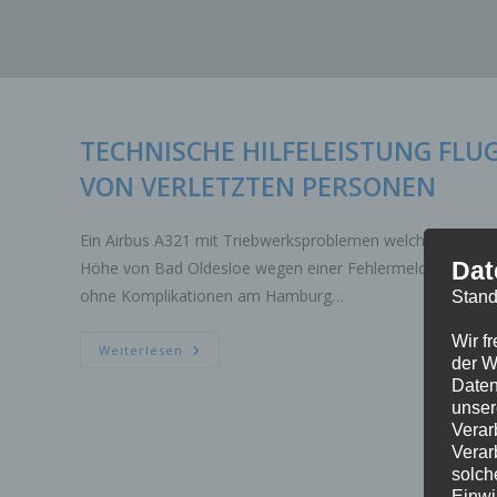
Zum
Inhalt
springen
TECHNISCHE HILFELEISTUNG FL
VON VERLETZTEN PERSONEN
Ein Airbus A321 mit Triebwerksproblemen welcher sich a
Dat
Höhe von Bad Oldesloe wegen einer Fehlermeldung im C
ohne Komplikationen am Hamburg…
Stand
Wir f
TECHNISCHE
Weiterlesen
der W
HILFELEISTUNG
FLUGUNFALL
Daten
3.ALARMSTUFE
unser
MASSENANFALL
VON
Verar
VERLETZTEN
Verar
PERSONEN
solch
Einwi