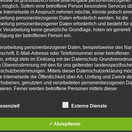
r Brandwohnung vermutet. Die ersteintreffenden Einsatzkräfte fanden
 möglich. Sofern eine betroffene Person besondere Services ü
geschossigen Gebäudes vor. Die Flammen schlugen…
e Internetseite in Anspruch nehmen möchte, könnte jedoch eine
beitung personenbezogener Daten erforderlich werden. Ist die
beitung personenbezogener Daten erforderlich und besteht für 
e Verarbeitung keine gesetzliche Grundlage, holen wir generell
lligung der betroffenen Person ein.
erarbeitung personenbezogener Daten, beispielsweise des Na
HR
nschrift, E-Mail-Adresse oder Telefonnummer einer betroffenen
n, erfolgt stets im Einklang mit der Datenschutz-Grundverordnu
s Feuer wurde mittels einem C-Strahlrohr gelöscht und der betroffene
n Übereinstimmung mit den für uns geltenden landesspezifisch
schutzbestimmungen. Mittels dieser Datenschutzerklärung mö
zum Glück niemand!
e Internetseite die Öffentlichkeit über Art, Umfang und Zweck de
rhobenen, genutzten und verarbeiteten personenbezogenen Da
mieren. Ferner werden betroffene Personen mittels dieser
schutzerklärung über die ihnen zustehenden Rechte aufgeklärt
ssenziell
Externe Dienste
aben als für die Verarbeitung Verantwortlicher zahlreiche techn
rganisatorische Maßnahmen umgesetzt, um einen möglichst
nlosen Schutz der über diese Internetseite verarbeiteten
nenbezogenen Daten sicherzustellen. Dennoch können
✓ Akzeptieren
Alarmierung - Das Kleinfeuer war bereits vor Ankunft der Feuerwehr
netbasierte Datenübertragungen grundsätzlich Sicherheitslücke