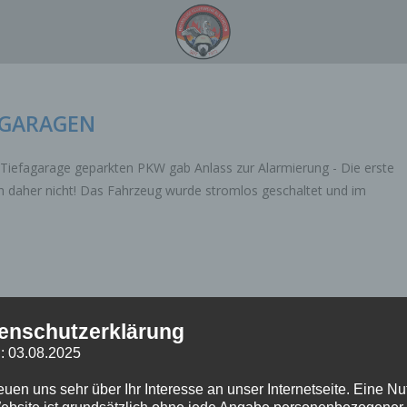
FGARAGEN
 Tiefagarage geparkten PKW gab Anlass zur Alarmierung - Die erste
ch daher nicht! Das Fahrzeug wurde stromlos geschaltet und im
enschutzerklärung
 IN GEFAHR
: 03.08.2025
hr Hamburg wurde in den frühen Morgenstunden ein ausgedehnter
reuen uns sehr über Ihr Interesse an unser Internetseite. Eine N
ebsite ist grundsätzlich ohne jede Angabe personenbezogener