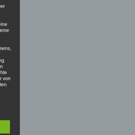
ber
eine
 eine
mens,
ng
en
chte
r von
ten
.
ische
n