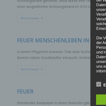
Wohnungsbrand gemeldet. Initial wurde eine Person in de
Daten
einen ausgedehnten Wohnungsbrand im 4.OG eines fünf-
unser
Verar
FEUER
Weiterlesen
Verar
2.ALARM
solch
MENSCHENLEBEN
IN
Einwi
GEFAHR
Die V
FEUER MENSCHENLEBEN IN GEFA
der A
Perso
In einem Pflegeheim brannten Teile einer Küchenzeile. Da
und i
Daten
Bereich mittels Druckbelüfter entraucht. Verletzt wurde 
unser
uns e
FEUER
Weiterlesen
infor
MENSCHENLEBEN
IN
Daten
GEFAHR
E
Wir h
FEUER
und o
lücke
perso
Brennendes Backpapier in einem Backofen gab Anlass zur 
Inter