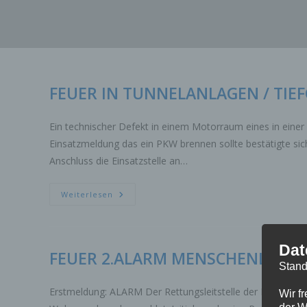
Zum
Inhalt
springen
FEUER IN TUNNELANLAGEN / TIE
Ein technischer Defekt in einem Motorraum eines in einer
Einsatzmeldung das ein PKW brennen sollte bestätigte si
Anschluss die Einsatzstelle an…
FEUER
Weiterlesen
IN
TUNNELANLAGEN
/
TIEFGARAGEN
Dat
FEUER 2.ALARM MENSCHENLEBEN
Stand
Erstmeldung: ALARM Der Rettungsleitstelle der Feuerwe
Wir f
der W