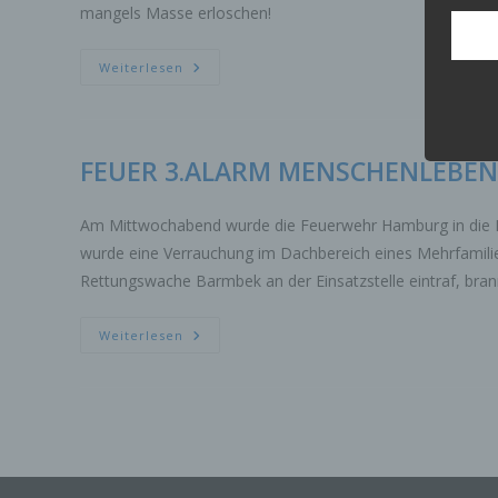
mangels Masse erloschen!
aufwe
Aus d
perso
FEUER
Weiterlesen
telef
Begri
Die D
FEUER 3.ALARM MENSCHENLEBEN
Europ
Daten
Daten
Am Mittwochabend wurde die Feuerwehr Hamburg in die Kl
Kunde
wurde eine Verrauchung im Dachbereich eines Mehrfamilie
dies 
Rettungswache Barmbek an der Einsatzstelle eintraf, bra
Begrif
Wir v
FEUER
Weiterlesen
3.ALARM
folge
MENSCHENLEBEN
IN
GEFAHR
a)
Pe
ide
„be
Pe