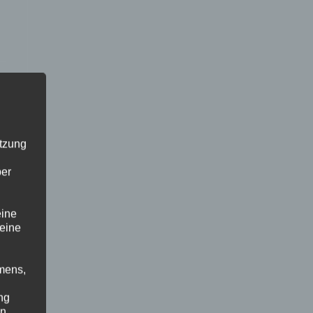
utzung
ber
eine
 eine
mens,
ng
en