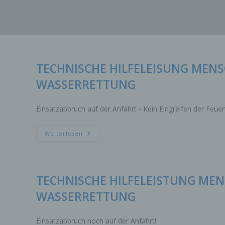
Zum
Inhalt
springen
TECHNISCHE HILFELEISUNG MEN
WASSERRETTUNG
Einsatzabbruch auf der Anfahrt - Kein Eingreifen der Feuer
TECHNISCHE
Weiterlesen
HILFELEISUNG
MENSCHENLEBEN
IN
GEFAHR
WASSERRETTUNG
TECHNISCHE HILFELEISTUNG ME
WASSERRETTUNG
Einsatzabbruch noch auf der Anfahrt!