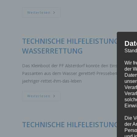
TECHNISCHE
Weiterlesen
HILFELEISTUNG
MENSCHENLEBEN
IN
GEFAHR
WASSERRETTUNG
TECHNISCHE HILFELEISTUNG ME
Dat
WASSERRETTUNG
Stand
Wir f
Das Kleinboot der FF Alsterdorf konnte den Einsatz noch a
der W
Passanten aus dem Wasser gerettet! Presseberichte: http
Daten
jaehriger-rettet-ihm-das-leben
unser
Verar
Verar
TECHNISCHE
Weiterlesen
solch
HILFELEISTUNG
MENSCHENLEBEN
Einwi
IN
GEFAHR
WASSERRETTUNG
Die V
TECHNISCHE HILFELEISTUNG WA
der A
Perso
und i