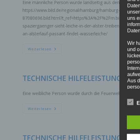
Eine männliche Person wurde landseitig aus dem Wasser ge
Daten
https://www.bild.de/regional/hamburg/hamburg-aktuell/schr
unser
87080696.bild.html?t_ref=https%3A%2F%2Fm.bild.de%2F
uns e
infor
spaziergaenger-sieht-leiche-in-der-alster-treiben-870806
Daten
an-alsterlauf-passant-findet-wasserleiche/
Wir h
TECHNISCHE
und o
Weiterlesen
HILFELEISTUNG
lücke
WASSER
perso
MENSCHENLEBEN
IN
Inter
GEFAHR
aufwe
TECHNISCHE HILFELEISTUNG WA
Aus d
perso
telef
Eine weibliche Person wurde durch die Feuerwehr aus der 
E
Begri
TECHNISCHE
Weiterlesen
HILFELEISTUNG
Die D
WASSER
Europ
MENSCHENLEBEN
IN
Daten
GEFAHR
Daten
TECHNISCHE HILFELEISTUNG WA
Kunde