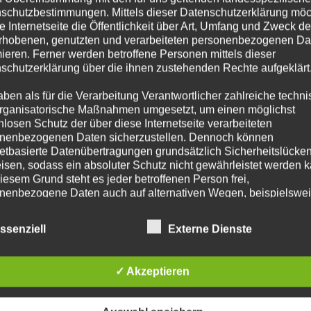
borgen und mittels RTW in das Institut für Rechtsmedizin verbracht!
schutzbestimmungen. Mittels dieser Datenschutzerklärung mö
eckens-fund-spaziergaenger-sieht-leiche-in-der-alster-treiben-
e Internetseite die Öffentlichkeit über Art, Umfang und Zweck de
regional%2Fhamburg%2Fhamburg-aktuell%2Fschreckens-fund-
rhobenen, genutzten und verarbeiteten personenbezogenen Da
mieren. Ferner werden betroffene Personen mittels dieser
96.bildMobile.html https://www.mopo.de/hamburg/polizei/schockfund-
schutzerklärung über die ihnen zustehenden Rechte aufgeklärt
aben als für die Verarbeitung Verantwortlicher zahlreiche techn
rganisatorische Maßnahmen umgesetzt, um einen möglichst
nlosen Schutz der über diese Internetseite verarbeiteten
nenbezogenen Daten sicherzustellen. Dennoch können
netbasierte Datenübertragungen grundsätzlich Sicherheitslücke
isen, sodass ein absoluter Schutz nicht gewährleistet werden k
SSER MENSCHENLEBEN IN GEFAHR
iesem Grund steht es jeder betroffenen Person frei,
nenbezogene Daten auch auf alternativen Wegen, beispielswe
onisch, an uns zu übermitteln.
Alster gerettet und an den Rettungsdienst übergeben!
ssenziell
Externe Dienste
ffsbestimmungen
atenschutzerklärung beruht auf den Begrifflichkeiten, die durch
äischen Richtlinien- und Verordnungsgeber beim Erlass der
✓ Akzeptieren
schutz-Grundverordnung (DS-GVO) verwendet wurden. Unser
schutzerklärung soll sowohl für die Öffentlichkeit als auch für u
SSER MENSCHENLEBEN IN GEFAHR
n und Geschäftspartner einfach lesbar und verständlich sein.