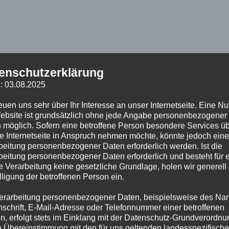
NSCHENLEBEN IN GEFAHR
enschutzerklärung
: 03.08.2025
reuen uns sehr über Ihr Interesse an unser Internetseite. Eine N
uf der Anfahrt abbrechen - Person bereits durch zivilcouragierte
ebsite ist grundsätzlich ohne jede Angabe personenbezogener
s://www.mopo.de/hamburg/polizei/mann-25-stuerzt-in-die-alster-19-
 möglich. Sofern eine betroffene Person besondere Services ü
e Internetseite in Anspruch nehmen möchte, könnte jedoch eine
beitung personenbezogener Daten erforderlich werden. Ist die
beitung personenbezogener Daten erforderlich und besteht für 
e Verarbeitung keine gesetzliche Grundlage, holen wir generell
lligung der betroffenen Person ein.
erarbeitung personenbezogener Daten, beispielsweise des Na
SSER MENSCHENLEBEN IN GEFAHR
nschrift, E-Mail-Adresse oder Telefonnummer einer betroffenen
n, erfolgt stets im Einklang mit der Datenschutz-Grundverordnu
n Übereinstimmung mit den für uns geltenden landesspezifisch