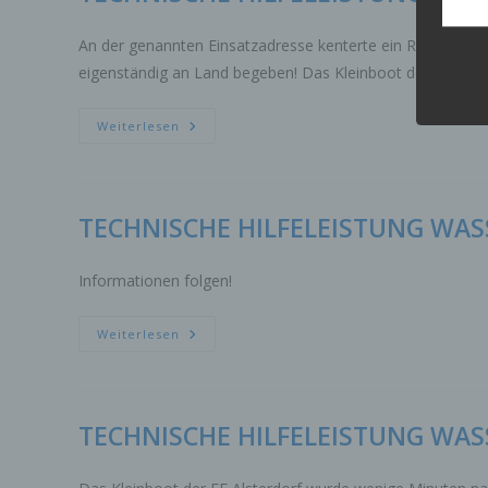
dies 
Begrif
An der genannten Einsatzadresse kenterte ein Ruderboot, 
eigenständig an Land begeben! Das Kleinboot der FF Alste
Wir v
folge
TECHNISCHE
Weiterlesen
HILFELEISTUNG
a)
WASSER
MENSCHENLEBEN
Pe
IN
ide
GEFAHR
„be
TECHNISCHE HILFELEISTUNG WA
Pe
Zu
Informationen folgen!
zu
me
ph
TECHNISCHE
Weiterlesen
HILFELEISTUNG
ode
WASSER
we
MENSCHENLEBEN
IN
GEFAHR
b)
TECHNISCHE HILFELEISTUNG WA
Bet
Pe
Ve