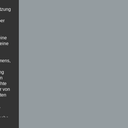
utzung
ber
eine
 eine
mens,
ng
en
chte
r von
ten
.
ische