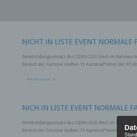
Zum
Inhalt
springen
NICHT IN LISTE EVENT NORMALE 
Bereitstellungseinsatz des CBRN-ZUG West im Rahmen der
Bereich der Fanzone stellten 15 Kamerad*innen der FF A
NICHT
Weiterlesen
IN
LISTE
EVENT
NORMALE
FAHRT
NICH IN LISTE EVENT NORMALE F
Bereitstellungseinsatz des CBRN-ZUG West im Rahmen der
Dat
Bereich der Fanzone stellten 15 Kamerad*innen der FF A
Stand