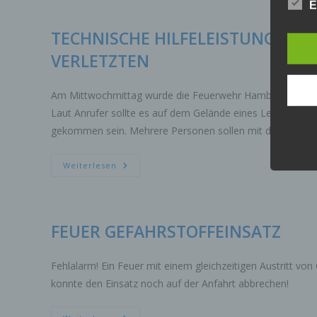
ALARMSTUFE
lücke
E
MIT
perso
GEFAHRSTOFFAUSTRITT
Inter
TECHNISCHE HILFELEISTUNG MI
aufwe
VERLETZTEN
Aus d
perso
telef
Am Mittwochmittag wurde die Feuerwehr Hamburg in die Sc
Laut Anrufer sollte es auf dem Gelände eines Lebensmitte
Begri
gekommen sein. Mehrere Personen sollen mit dem Stoff 
Die D
Europ
Daten
TECHNISCHE
Weiterlesen
HILFELEISTUNG
Daten
MIT
Kunde
GEFAHRSTOFF
UND
dies 
MASSENANFALL
Begrif
VON
FEUER GEFAHRSTOFFEINSATZ
VERLETZTEN
Wir v
folge
Fehlalarm! Ein Feuer mit einem gleichzeitigen Austritt von
konnte den Einsatz noch auf der Anfahrt abbrechen!
a)
Pe