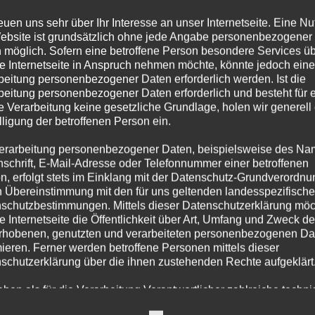
reuen uns sehr über Ihr Interesse an unser Internetseite. Eine N
ebsite ist grundsätzlich ohne jede Angabe personenbezogener
 möglich. Sofern eine betroffene Person besondere Services ü
e Internetseite in Anspruch nehmen möchte, könnte jedoch eine
beitung personenbezogener Daten erforderlich werden. Ist die
beitung personenbezogener Daten erforderlich und besteht für 
e Verarbeitung keine gesetzliche Grundlage, holen wir generell
lligung der betroffenen Person ein.
erarbeitung personenbezogener Daten, beispielsweise des Na
nschrift, E-Mail-Adresse oder Telefonnummer einer betroffenen
n, erfolgt stets im Einklang mit der Datenschutz-Grundverordnu
n Übereinstimmung mit den für uns geltenden landesspezifisch
schutzbestimmungen. Mittels dieser Datenschutzerklärung mö
ALARMSTUFE MIT GEFAHRSTOFFAUSTRITT
e Internetseite die Öffentlichkeit über Art, Umfang und Zweck de
rhobenen, genutzten und verarbeiteten personenbezogenen Da
mieren. Ferner werden betroffene Personen mittels dieser
schutzerklärung über die ihnen zustehenden Rechte aufgeklärt
aben als für die Verarbeitung Verantwortlicher zahlreiche techn
rganisatorische Maßnahmen umgesetzt, um einen möglichst