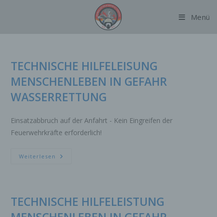
Zum
Menü
Inhalt
springen
TECHNISCHE HILFELEISUNG
MENSCHENLEBEN IN GEFAHR
WASSERRETTUNG
Einsatzabbruch auf der Anfahrt - Kein Eingreifen der
Feuerwehrkräfte erforderlich!
TECHNISCHE
Weiterlesen
HILFELEISUNG
MENSCHENLEBEN
IN
GEFAHR
WASSERRETTUNG
TECHNISCHE HILFELEISTUNG