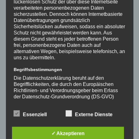
lückenlosen Schutz der über diese Internetseite
WASSER MENSCHENLEBEN IN
verarbeiteten personenbezogenen Daten
sicherzustellen. Dennoch können Internetbasierte
GEFAHR
Datenübertragungen grundsätzlich
Sicherheitslücken aufweisen, sodass ein absoluter
Schutz nicht gewährleistet werden kann. Aus
An der genannten Einsatzadresse kenterte ein Ruderboot, die
diesem Grund steht es jeder betroffenen Person
Insassen konnten sich noch vor Eintreffen der Feuerwehr
frei, personenbezogene Daten auch auf
eigenständig an Land begeben! Das Kleinboot der FF
alternativen Wegen, beispielsweise telefonisch, an
Alsterdorf konnte den Einsatz noch auf der Anfahrt
uns zu übermitteln.
abbrechen!
Begriffsbestimmungen
Die Datenschutzerklärung beruht auf den
TECHNISCHE
Weiterlesen
HILFELEISTUNG
Begrifflichkeiten, die durch den Europäischen
WASSER
Richtlinien- und Verordnungsgeber beim Erlass
MENSCHENLEBEN
IN
der Datenschutz-Grundverordnung (DS-GVO)
GEFAHR
verwendet wurden. Unsere Datenschutzerklärung
TECHNISCHE HILFELEISTUNG
soll sowohl für die Öffentlichkeit als auch für
Essenziell
Externe Dienste
unsere Kunden und Geschäftspartner einfach
WASSER MENSCHENLEBEN IN
lesbar und verständlich sein. Um dies zu
GEFAHR
gewährleisten, möchten wir vorab die verwendeten
✓ Akzeptieren
Begrifflichkeiten erläutern.