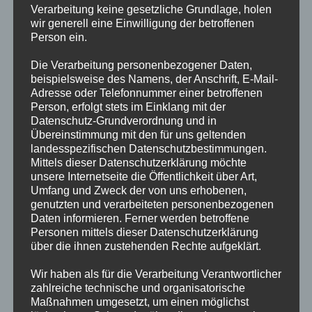
Verarbeitung keine gesetzliche Grundlage, holen
alsterlauf-passant-findet-wasserleiche/
wir generell eine Einwilligung der betroffenen
Person ein.
TECHNISCHE
Weiterlesen
HILFELEISTUNG
Die Verarbeitung personenbezogener Daten,
WASSER
MENSCHENLEBEN
beispielsweise des Namens, der Anschrift, E-Mail-
IN
Adresse oder Telefonnummer einer betroffenen
GEFAHR
Person, erfolgt stets im Einklang mit der
TECHNISCHE HILFELEISTUNG
Datenschutz-Grundverordnung und in
WASSER MENSCHENLEBEN IN
Übereinstimmung mit den für uns geltenden
landesspezifischen Datenschutzbestimmungen.
GEFAHR
Mittels dieser Datenschutzerklärung möchte
unsere Internetseite die Öffentlichkeit über Art,
Umfang und Zweck der von uns erhobenen,
Eine weibliche Person wurde durch die Feuerwehr aus der
genutzten und verarbeiteten personenbezogenen
Alster gerettet und an den Rettungsdienst übergeben!
Daten informieren. Ferner werden betroffene
Personen mittels dieser Datenschutzerklärung
TECHNISCHE
Weiterlesen
über die ihnen zustehenden Rechte aufgeklärt.
HILFELEISTUNG
WASSER
MENSCHENLEBEN
Wir haben als für die Verarbeitung Verantwortlicher
IN
zahlreiche technische und organisatorische
GEFAHR
Maßnahmen umgesetzt, um einen möglichst
TECHNISCHE HILFELEISTUNG