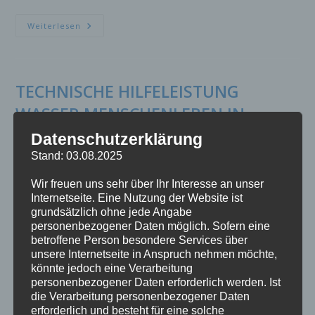
TECHNISCHE
Weiterlesen
HILFELEISTUNG
MENSCHENLEBEN
IN
GEFAHR
WASSERRETTUNG
TECHNISCHE HILFELEISTUNG
WASSER MENSCHENLEBEN IN
GEFAHR
Datenschutzerklärung
Stand: 03.08.2025
Eine männliche Person wurde landseitig aus dem Wasser
Wir freuen uns sehr über Ihr Interesse an unser
geborgen und mittels RTW in das Institut für Rechtsmedizin
Internetseite. Eine Nutzung der Website ist
verbracht! https://www.bild.de/regional/hamburg/hamburg-
grundsätzlich ohne jede Angabe
aktuell/schreckens-fund-spaziergaenger-sieht-leiche-in-der-
personenbezogener Daten möglich. Sofern eine
betroffene Person besondere Services über
alster-treiben-87080696.bild.html?
unsere Internetseite in Anspruch nehmen möchte,
t_ref=https%3A%2F%2Fm.bild.de%2Fregional%2Fhamburg%2
könnte jedoch eine Verarbeitung
Fhamburg-aktuell%2Fschreckens-fund-spaziergaenger-sieht-
personenbezogener Daten erforderlich werden. Ist
leiche-in-der-alster-treiben-87080696.bildMobile.html
die Verarbeitung personenbezogener Daten
erforderlich und besteht für eine solche
https://www.mopo.de/hamburg/polizei/schockfund-an-