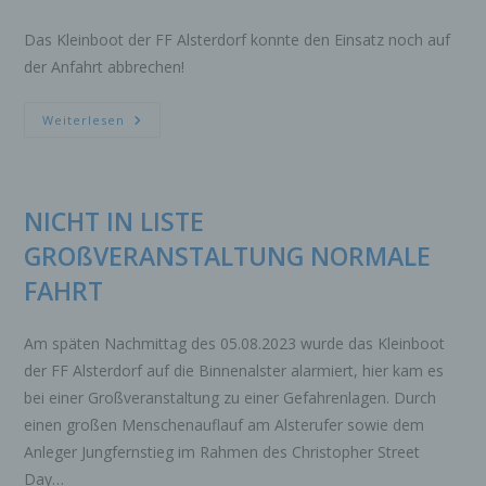
Betroffene Person ist jede identifizierte oder
identifizierbare natürliche Person, deren
Das Kleinboot der FF Alsterdorf konnte den Einsatz noch auf
personenbezogene Daten von dem für die
der Anfahrt abbrechen!
Verarbeitung Verantwortlichen verarbeitet
werden.
NOTFALL
Weiterlesen
PERSON
c) Verarbeitung
ERHÄNGT
Verarbeitung ist jeder mit oder ohne Hilfe
automatisierter Verfahren ausgeführte Vorgang
oder jede solche Vorgangsreihe im
NICHT IN LISTE
Zusammenhang mit personenbezogenen Daten
GROßVERANSTALTUNG NORMALE
wie das Erheben, das Erfassen, die
Organisation, das Ordnen, die Speicherung, die
FAHRT
Anpassung oder Veränderung, das Auslesen,
das Abfragen, die Verwendung, die Offenlegung
durch Übermittlung, Verbreitung oder eine
Am späten Nachmittag des 05.08.2023 wurde das Kleinboot
andere Form der Bereitstellung, den Abgleich
der FF Alsterdorf auf die Binnenalster alarmiert, hier kam es
oder die Verknüpfung, die Einschränkung, das
bei einer Großveranstaltung zu einer Gefahrenlagen. Durch
Löschen oder die Vernichtung.
einen großen Menschenauflauf am Alsterufer sowie dem
d) Einschränkung der Verarbeitung
Anleger Jungfernstieg im Rahmen des Christopher Street
Einschränkung der Verarbeitung ist die
Day…