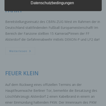
NICH IN LISTE EVENT NORMALE
der Datenschutz-Grundverordnung (DS-GVO)
Datenschutzbedingungen
verwendet wurden. Unsere Datenschutzerklärung
FAHRT
soll sowohl für die Öffentlichkeit als auch für
unsere Kunden und Geschäftspartner einfach
Bereitstellungseinsatz des CBRN-ZUG West im Rahmen der in
lesbar und verständlich sein. Um dies zu
gewährleisten, möchten wir vorab die verwendeten
Deutschland stattfindenden Fußball Europameisterschaft! Im
Begrifflichkeiten erläutern.
Bereich der Fanzone stellten 15 Kamerad*innen der FF
Alsterdorf die Gefahrenabwehr mittels DEKON-P und LF2 dar!
Wir verwenden in dieser Datenschutzerklärung
unter anderem die folgenden Begriffe:
NICH
Weiterlesen
IN
a) personenbezogene Daten
LISTE
EVENT
Personenbezogene Daten sind alle
NORMALE
Informationen, die sich auf eine identifizierte
FAHRT
oder identifizierbare natürliche Person (im
FEUER KLEIN
Folgenden „betroffene Person") beziehen. Als
identifizierbar wird eine natürliche Person
Auf dem Rückweg eines offiziellen Termins an der
angesehen, die direkt oder indirekt,
insbesondere mittels Zuordnung zu einer
Hauptfeuerwache Berliner Tor, bemerkte die Besatzung des
Kennung wie einem Namen, zu einer
Löschfahrzeugs Alsterdorf 2 einen Kabelbrand in einem an
Kennnummer, zu Standortdaten, zu einer
einer Einmündung haltenden PKW. Der Innenraum des PKW
Online-Kennung oder zu einem oder mehreren