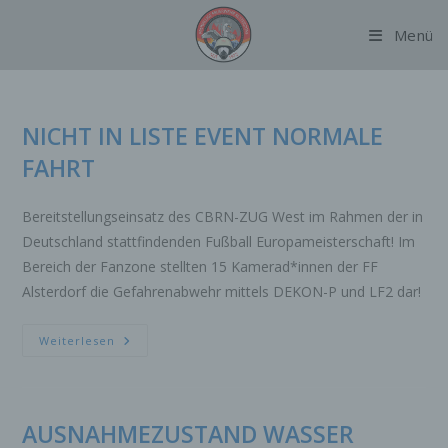
Zum
Menü
Inhalt
springen
NICHT IN LISTE EVENT NORMALE
FAHRT
Bereitstellungseinsatz des CBRN-ZUG West im Rahmen der in
Deutschland stattfindenden Fußball Europameisterschaft! Im
Bereich der Fanzone stellten 15 Kamerad*innen der FF
Alsterdorf die Gefahrenabwehr mittels DEKON-P und LF2 dar!
NICHT
Weiterlesen
IN
LISTE
EVENT
NORMALE
FAHRT
AUSNAHMEZUSTAND WASSER