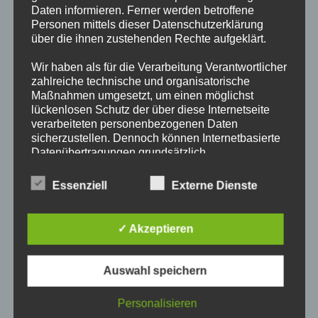
Daten informieren. Ferner werden betroffene
Personen mittels dieser Datenschutzerklärung
über die ihnen zustehenden Rechte aufgeklärt.
AUSNAHMEZUSTAND WASSER
Wir haben als für die Verarbeitung Verantwortlicher
zahlreiche technische und organisatorische
Informationen folgen!
Maßnahmen umgesetzt, um einen möglichst
lückenlosen Schutz der über diese Internetseite
AUSNAHMEZUSTAND
verarbeiteten personenbezogenen Daten
Weiterlesen
WASSER
sicherzustellen. Dennoch können Internetbasierte
Datenübertragungen grundsätzlich
Sicherheitslücken aufweisen, sodass ein absoluter
Schutz nicht gewährleistet werden kann. Aus
AUSNAHMEZUSTAND WASSER
Essenziell
Externe Dienste
diesem Grund steht es jeder betroffenen Person
frei, personenbezogene Daten auch auf
alternativen Wegen, beispielsweise telefonisch, an
Informationen folgen!
✓ Akzeptieren
uns zu übermitteln.
AUSNAHMEZUSTAND
Weiterlesen
Begriffsbestimmungen
WASSER
Auswahl speichern
Die Datenschutzerklärung beruht auf den
Begrifflichkeiten, die durch den Europäischen
Personalisieren
Richtlinien- und Verordnungsgeber beim Erlass