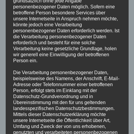
grundsätzlich ohne jede Angabe
AUSNAHMEZUSTAND
Weiterlesen
personenbezogener Daten möglich. Sofern eine
WASSER
betroffene Person besondere Services über
unsere Internetseite in Anspruch nehmen möchte,
könnte jedoch eine Verarbeitung
personenbezogener Daten erforderlich werden. Ist
AUSNAHMEZUSTAND DROHT ZU
die Verarbeitung personenbezogener Daten
FALLEN
erforderlich und besteht für eine solche
Verarbeitung keine gesetzliche Grundlage, holen
wir generell eine Einwilligung der betroffenen
Informationen folgen!
Person ein.
AUSNAHMEZUSTAND
Weiterlesen
Die Verarbeitung personenbezogener Daten,
DROHT
beispielsweise des Namens, der Anschrift, E-Mail-
ZU
FALLEN
Adresse oder Telefonnummer einer betroffenen
Person, erfolgt stets im Einklang mit der
Datenschutz-Grundverordnung und in
AUSNAHMEZUSTAND WASSER
Übereinstimmung mit den für uns geltenden
landesspezifischen Datenschutzbestimmungen.
Informationen folgen!
Mittels dieser Datenschutzerklärung möchte
unsere Internetseite die Öffentlichkeit über Art,
Umfang und Zweck der von uns erhobenen,
AUSNAHMEZUSTAND
Weiterlesen
genutzten und verarbeiteten personenbezogenen
WASSER