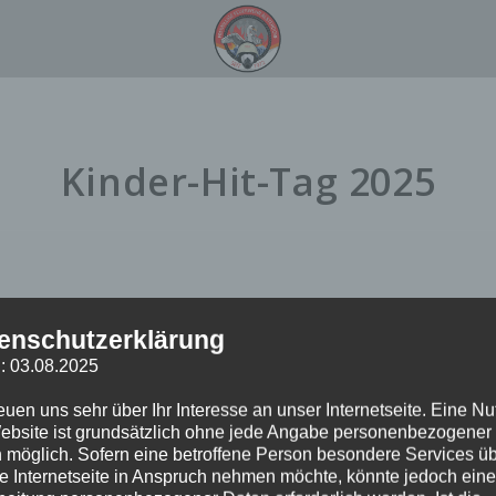
Kinder-Hit-Tag 2025
inder-Hit-Tag 2025 statt. In
enschutzerklärung
t die Feuerwehr Hamburg
: 03.08.2025
uf dem Akademiegelände der
lei bunte Abwechslung für Kinder
reuen uns sehr über Ihr Interesse an unser Internetseite. Eine N
ebsite ist grundsätzlich ohne jede Angabe personenbezogener
 möglich. Sofern eine betroffene Person besondere Services ü
e Internetseite in Anspruch nehmen möchte, könnte jedoch eine
einen Besucher werden wir in