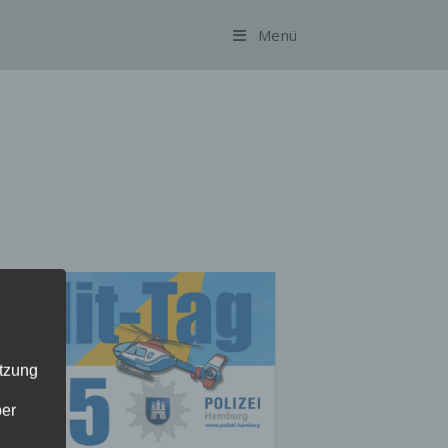
Menü
utzung
ber