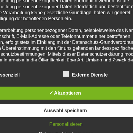
beitung personenbezogener Daten erforderlich werden. Ist die
stellen. Neben Brandbekämpfung
beitung personenbezogener Daten erforderlich und besteht für 
ten im Löschfahrzeug,
e Verarbeitung keine gesetzliche Grundlage, holen wir generell
bietet die Feuerwehr Hamburg
lligung der betroffenen Person ein.
arf natürlich nicht fehlen und
erarbeitung personenbezogener Daten, beispielsweise des Na
gebote zum mitmachen, staunen
nschrift, E-Mail-Adresse oder Telefonnummer einer betroffenen
n Spezialisten mit tollem
n, erfolgt stets im Einklang mit der Datenschutz-Grundverordnu
et auf euch.
n Übereinstimmung mit den für uns geltenden landesspezifisch
schutzbestimmungen. Mittels dieser Datenschutzerklärung mö
e Internetseite die Öffentlichkeit über Art, Umfang und Zweck de
iche Wohl ist gesorgt!
rhobenen, genutzten und verarbeiteten personenbezogenen Da
mieren. Ferner werden betroffene Personen mittels dieser
ssenziell
Externe Dienste
n, da nur sehr wenige
schutzerklärung über die ihnen zustehenden Rechte aufgeklärt
aben als für die Verarbeitung Verantwortlicher zahlreiche techn
der auf dem Abschnitt gesperrt,
✓ Akzeptieren
rganisatorische Maßnahmen umgesetzt, um einen möglichst
öfe Alsterdorf und Lattenkamp
nlosen Schutz der über diese Internetseite verarbeiteten
nenbezogenen Daten sicherzustellen. Dennoch können
Auswahl speichern
netbasierte Datenübertragungen grundsätzlich Sicherheitslücke
rhanden.
isen, sodass ein absoluter Schutz nicht gewährleistet werden k
Personalisieren
iesem Grund steht es jeder betroffenen Person frei,
nenbezogene Daten auch auf alternativen Wegen, beispielswe