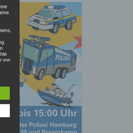
eine
 eine
mens,
ng
en
chte
r von
ten
.
ische
n
ann.
ise