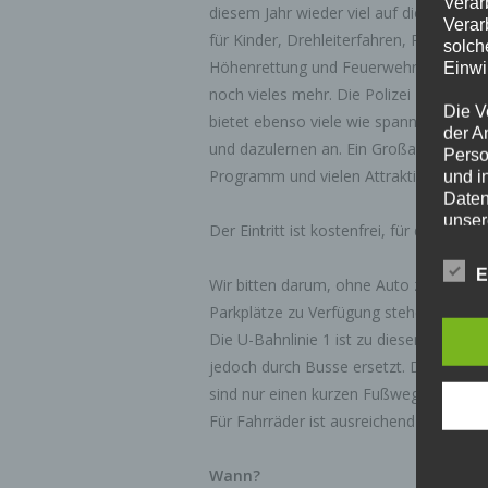
Verar
diesem Jahr wieder viel auf die Beine 
Verar
für Kinder, Drehleiterfahren, Rundfahr
solch
Höhenrettung und Feuerwehrtauchern 
Einwi
noch vieles mehr. Die Polizei Hamburg d
Die V
bietet ebenso viele wie spannende An
der A
und dazulernen an. Ein Großaufgebot vo
Perso
Programm und vielen Attraktionen wart
und i
Daten
unser
Der Eintritt ist kostenfrei, für das leibl
uns e
infor
E
Wir bitten darum, ohne Auto zu komme
Daten
Parkplätze zu Verfügung stehen.
Wir h
Die U-Bahnlinie 1 ist zu dieser Zeit lei
und o
jedoch durch Busse ersetzt. Die Bahnh
lücke
sind nur einen kurzen Fußweg entfernt.
perso
Inter
Für Fahrräder ist ausreichend Platz vo
aufwe
Aus d
Wann?
perso