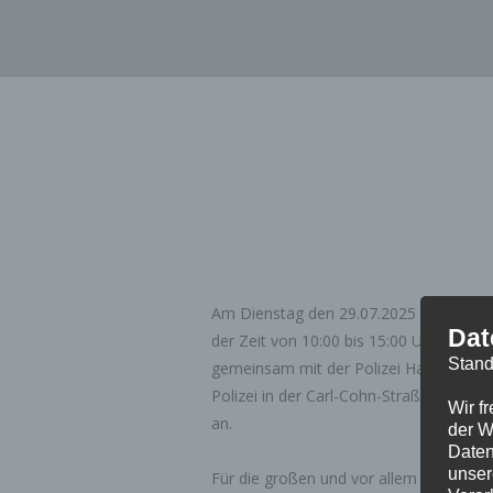
Zum
Inhalt
springen
Am Dienstag den 29.07.2025 findet der K
Dat
der Zeit von 10:00 bis 15:00 Uhr biete
Stand
gemeinsam mit der Polizei Hamburg a
Polizei in der Carl-Cohn-Straße 39 aller
Wir f
an.
der W
Daten
unser
Für die großen und vor allem für die kl