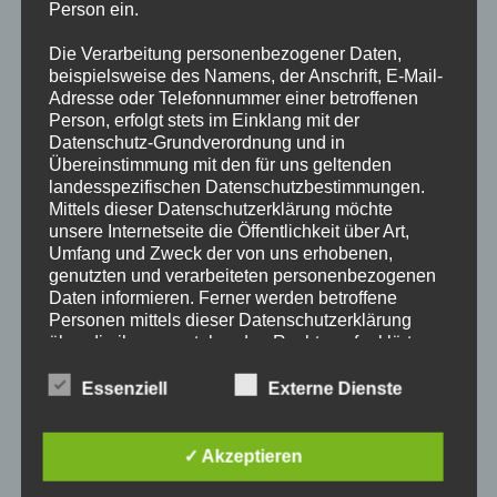
Person ein.
Liebe Alsterdorfer und Freunde der Feuerwehr,die besinnliche
Die Verarbeitung personenbezogener Daten,
Adventszeit steht vor der Tür und was könnte schöner sein,
beispielsweise des Namens, der Anschrift, E-Mail-
Adresse oder Telefonnummer einer betroffenen
als sie mit einem gemeinsamen Laternenlauf einzuläuten? Wir
Person, erfolgt stets im Einklang mit der
laden euch herzlich zum Adventslaternelaufen der Freiwilligen
Datenschutz-Grundverordnung und in
Feuerwehr Alsterdorf am Sonntag, den 17. November 2024…
Übereinstimmung mit den für uns geltenden
landesspezifischen Datenschutzbestimmungen.
Adventslaternelaufen
Mittels dieser Datenschutzerklärung möchte
Weiterlesen
Der
unsere Internetseite die Öffentlichkeit über Art,
Freiwilligen
Umfang und Zweck der von uns erhobenen,
Feuerwehr
Alsterdorf
genutzten und verarbeiteten personenbezogenen
Am
Daten informieren. Ferner werden betroffene
17.11.2024
EHRUNG UNSERER
Personen mittels dieser Datenschutzerklärung
VERSTORBENEN KAMERADEN
über die ihnen zustehenden Rechte aufgeklärt.
Wir haben als für die Verarbeitung Verantwortlicher
Essenziell
Externe Dienste
Am Sonntag, den 26.11.2023 (Totensonntag) versammelten
zahlreiche technische und organisatorische
Maßnahmen umgesetzt, um einen möglichst
sich Kolleginnen und Kollegen der Berufsfeuerwehr sowie
lückenlosen Schutz der über diese Internetseite
✓ Akzeptieren
Kameradinnen und Kameraden der Freiwilligen Feuerwehr an
verarbeiteten personenbezogenen Daten
unserem Ehrenmal auf dem Ohlsdorfer Friedhof. Gemeinsam