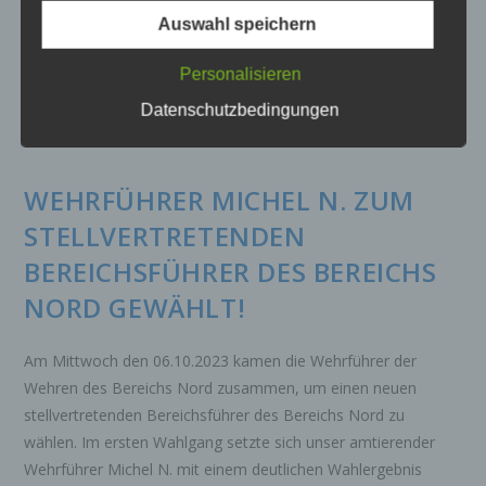
sicherzustellen. Dennoch können Internetbasierte
mit Andy Grote, Präses der Behörde für Inneres und Sport,
Datenübertragungen grundsätzlich
Auswahl speichern
Sicherheitslücken aufweisen, sodass ein absoluter
und Jan Peters,…
Schutz nicht gewährleistet werden kann. Aus
Personalisieren
diesem Grund steht es jeder betroffenen Person
EHRUNG
Weiterlesen
frei, personenbezogene Daten auch auf
Datenschutzbedingungen
UNSERER
VERSTORBENEN
alternativen Wegen, beispielsweise telefonisch, an
KAMERADEN
uns zu übermitteln.
WEHRFÜHRER MICHEL N. ZUM
Begriffsbestimmungen
Die Datenschutzerklärung beruht auf den
STELLVERTRETENDEN
Begrifflichkeiten, die durch den Europäischen
BEREICHSFÜHRER DES BEREICHS
Richtlinien- und Verordnungsgeber beim Erlass
der Datenschutz-Grundverordnung (DS-GVO)
NORD GEWÄHLT!
verwendet wurden. Unsere Datenschutzerklärung
soll sowohl für die Öffentlichkeit als auch für
unsere Kunden und Geschäftspartner einfach
Am Mittwoch den 06.10.2023 kamen die Wehrführer der
lesbar und verständlich sein. Um dies zu
Wehren des Bereichs Nord zusammen, um einen neuen
gewährleisten, möchten wir vorab die verwendeten
stellvertretenden Bereichsführer des Bereichs Nord zu
Begrifflichkeiten erläutern.
wählen. Im ersten Wahlgang setzte sich unser amtierender
Wir verwenden in dieser Datenschutzerklärung
Wehrführer Michel N. mit einem deutlichen Wahlergebnis
unter anderem die folgenden Begriffe: