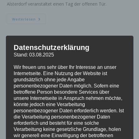
Alsterdorf veranstaltet einen Tag der offenen Tür.
Tag
Weiterlesen
Der
Offnen
Tür
2025
Kinder-Hit-Tag 2025
Datenschutzerklärung
Stand: 03.08.2025
am Dienstag den 29.07.2025 findet der Kinder-Hit-Tag 2025
Wir freuen uns sehr über Ihr Interesse an unser
statt.
Internetseite. Eine Nutzung der Website ist
grundsätzlich ohne jede Angabe
personenbezogener Daten möglich. Sofern eine
Kinder-
Weiterlesen
Hit-
betroffene Person besondere Services über
Tag
unsere Internetseite in Anspruch nehmen möchte,
2025
könnte jedoch eine Verarbeitung
personenbezogener Daten erforderlich werden. Ist
Adventslaternelaufen der
die Verarbeitung personenbezogener Daten
erforderlich und besteht für eine solche
Freiwilligen Feuerwehr
Verarbeitung keine gesetzliche Grundlage, holen
Alsterdorf am 17.11.2024
wir generell eine Einwilligung der betroffenen