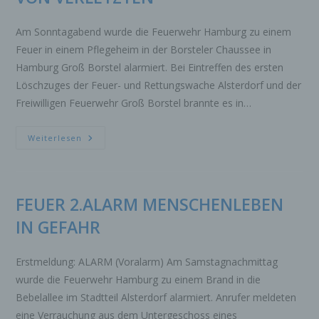
identifizierbare natürliche Person, deren
personenbezogene Daten von dem für die
Am Sonntagabend wurde die Feuerwehr Hamburg zu einem
Verarbeitung Verantwortlichen verarbeitet
Feuer in einem Pflegeheim in der Borsteler Chaussee in
werden.
Hamburg Groß Borstel alarmiert. Bei Eintreffen des ersten
c) Verarbeitung
Löschzuges der Feuer- und Rettungswache Alsterdorf und der
Verarbeitung ist jeder mit oder ohne Hilfe
Freiwilligen Feuerwehr Groß Borstel brannte es in…
automatisierter Verfahren ausgeführte Vorgang
oder jede solche Vorgangsreihe im
FEUER
Weiterlesen
Zusammenhang mit personenbezogenen Daten
2.
ALARM
wie das Erheben, das Erfassen, die
MASSENANFALL
Organisation, das Ordnen, die Speicherung, die
VON
VERLETZTEN
Anpassung oder Veränderung, das Auslesen,
FEUER 2.ALARM MENSCHENLEBEN
das Abfragen, die Verwendung, die Offenlegung
durch Übermittlung, Verbreitung oder eine
IN GEFAHR
andere Form der Bereitstellung, den Abgleich
oder die Verknüpfung, die Einschränkung, das
Löschen oder die Vernichtung.
Erstmeldung: ALARM (Voralarm) Am Samstagnachmittag
wurde die Feuerwehr Hamburg zu einem Brand in die
d) Einschränkung der Verarbeitung
Bebelallee im Stadtteil Alsterdorf alarmiert. Anrufer meldeten
Einschränkung der Verarbeitung ist die
eine Verrauchung aus dem Untergeschoss eines