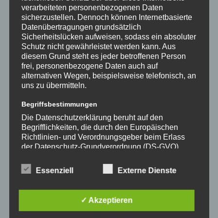
MASSENANFALL VON VERLETZTEN
verarbeiteten personenbezogenen Daten
PERSONEN
sicherzustellen. Dennoch können Internetbasierte
Datenübertragungen grundsätzlich
Sicherheitslücken aufweisen, sodass ein absoluter
Ein Airbus A321 mit Triebwerksproblemen welcher sich auf
Schutz nicht gewährleistet werden kann. Aus
dem Weg nach Frankfurt am Main befand, musste seinen Flug
diesem Grund steht es jeder betroffenen Person
auf Höhe von Bad Oldesloe wegen einer Fehlermeldung im
frei, personenbezogene Daten auch auf
alternativen Wegen, beispielsweise telefonisch, an
Cockpit abbrechen und nach Hamburg umkehren. Die
uns zu übermitteln.
Maschine landete ohne Komplikationen am Hamburg…
Begriffsbestimmungen
TECHNISCHE
Weiterlesen
Die Datenschutzerklärung beruht auf den
HILFELEISTUNG
Begrifflichkeiten, die durch den Europäischen
FLUGUNFALL
3.ALARMSTUFE
Richtlinien- und Verordnungsgeber beim Erlass
MASSENANFALL
der Datenschutz-Grundverordnung (DS-GVO)
VON
VERLETZTEN
FEUER 2. ALARM
verwendet wurden. Unsere Datenschutzerklärung
PERSONEN
soll sowohl für die Öffentlichkeit als auch für
Essenziell
Externe Dienste
unsere Kunden und Geschäftspartner einfach
Auf einem Werksgelände brannten im Keller mehrere
lesbar und verständlich sein. Um dies zu
Versorgungsleitungen, durch eine starke Rauchentwicklung im
gewährleisten, möchten wir vorab die verwendeten
✓ Akzeptieren
Begrifflichkeiten erläutern.
gesamten Gebäudetrakt war es zunächst schwer, den