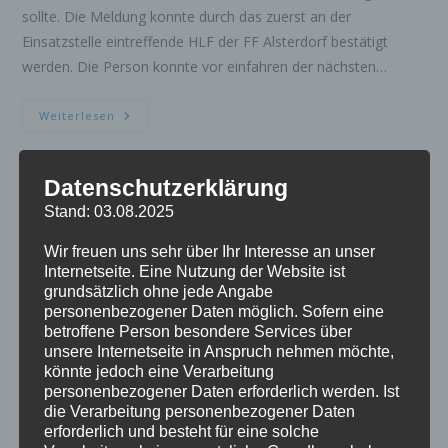
sollte. Die Meldung konnte durch das zuerst an der
Einsatzstelle eintreffende HLF der FF Alsterdorf bestätigt
werden. Die Person konnte vor einfahren der nächsten…
TECHNISCHE
Weiterlesen
HILFELEISTUNG
ZUG
MENSCHENLEBEN
IN
Datenschutzerklärung
GEFAHR
FEUER 2.ALARM MENSCHENLEBEN
Stand: 03.08.2025
IN GEFAHR
Wir freuen uns sehr über Ihr Interesse an unser
Internetseite. Eine Nutzung der Website ist
Erstmeldung: ALARM Der Rettungsleitstelle der Feuerwehr
grundsätzlich ohne jede Angabe
personenbezogener Daten möglich. Sofern eine
Hamburg wurde in den frühen Morgenstunden ein
betroffene Person besondere Services über
ausgedehnter Wohnungsbrand gemeldet. Initial wurde eine
unsere Internetseite in Anspruch nehmen möchte,
Person in der Brandwohnung vermutet. Die ersteintreffenden
könnte jedoch eine Verarbeitung
Einsatzkräfte fanden einen ausgedehnten Wohnungsbrand im
personenbezogener Daten erforderlich werden. Ist
die Verarbeitung personenbezogener Daten
4.OG eines fünf-geschossigen Gebäudes vor. Die Flammen
erforderlich und besteht für eine solche
schlugen…