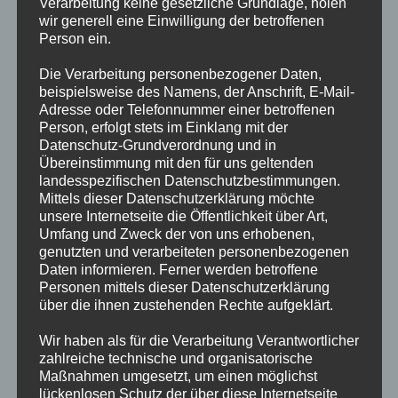
Verarbeitung keine gesetzliche Grundlage, holen
wir generell eine Einwilligung der betroffenen
FEUER
Weiterlesen
Person ein.
2.ALARM
MENSCHENLEBEN
IN
Die Verarbeitung personenbezogener Daten,
GEFAHR
beispielsweise des Namens, der Anschrift, E-Mail-
Adresse oder Telefonnummer einer betroffenen
TECHNISCHE HILFELEISTUNG 2.
Person, erfolgt stets im Einklang mit der
ALARMSTUFE MIT
Datenschutz-Grundverordnung und in
Übereinstimmung mit den für uns geltenden
GEFAHRSTOFFAUSTRITT
landesspezifischen Datenschutzbestimmungen.
Mittels dieser Datenschutzerklärung möchte
unsere Internetseite die Öffentlichkeit über Art,
Informationen folgen!
Umfang und Zweck der von uns erhobenen,
genutzten und verarbeiteten personenbezogenen
TECHNISCHE
Weiterlesen
Daten informieren. Ferner werden betroffene
HILFELEISTUNG
2.
Personen mittels dieser Datenschutzerklärung
ALARMSTUFE
über die ihnen zustehenden Rechte aufgeklärt.
MIT
GEFAHRSTOFFAUSTRITT
TECHNISCHE HILFELEISTUNG
Wir haben als für die Verarbeitung Verantwortlicher
zahlreiche technische und organisatorische
FLUGUNFALL 3.ALARMSTUFE
Maßnahmen umgesetzt, um einen möglichst
lückenlosen Schutz der über diese Internetseite