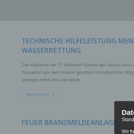
Zum
Inhalt
springen
TECHNISCHE HILFELEISTUNG ME
WASSERRETTUNG
Das Kleinboot der FF Alsterdorf konnte den Einsatz noch a
Passanten aus dem Wasser gerettet! Presseberichte: http
jaehriger-rettet-ihm-das-leben
TECHNISCHE
Weiterlesen
HILFELEISTUNG
MENSCHENLEBEN
IN
GEFAHR
Dat
WASSERRETTUNG
Stand
FEUER BRANDMELDEANLAGE
Wir f