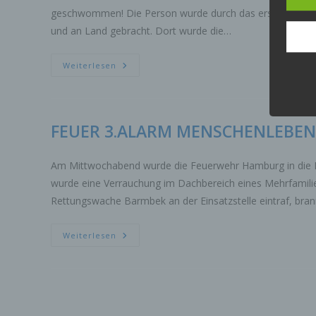
Inter
geschwommen! Die Person wurde durch das ersteintreffen
aufwe
und an Land gebracht. Dort wurde die…
Aus d
perso
telef
TECHNISCHE
Weiterlesen
HILFELEISTUNG
WASSER
Begri
MENSCHENLEBEN
IN
Die D
GEFAHR
Europ
FEUER 3.ALARM MENSCHENLEBEN
Daten
Daten
Kunde
Am Mittwochabend wurde die Feuerwehr Hamburg in die Kl
dies 
wurde eine Verrauchung im Dachbereich eines Mehrfamilie
Begrif
Rettungswache Barmbek an der Einsatzstelle eintraf, bra
Wir v
folge
FEUER
Weiterlesen
3.ALARM
MENSCHENLEBEN
a)
IN
GEFAHR
Pe
ide
„be