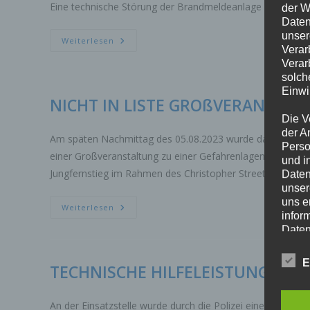
Eine technische Störung der Brandmeldeanlage gab Anlass
der W
Daten
unser
FEUER
Weiterlesen
Verar
BRANDMELDEANLAGE
Verar
solch
Einwi
NICHT IN LISTE GROßVERANSTA
Die V
der A
Am späten Nachmittag des 05.08.2023 wurde das Kleinboot 
Perso
einer Großveranstaltung zu einer Gefahrenlagen. Durch 
und i
Jungfernstieg im Rahmen des Christopher Street Day…
Daten
unser
uns e
NICHT
Weiterlesen
infor
IN
LISTE
Daten
GROßVERANSTALTUNG
NORMALE
FAHRT
Wir h
E
TECHNISCHE HILFELEISTUNG WA
und o
lücke
perso
An der Einsatzstelle wurde durch die Polizei eine Person 