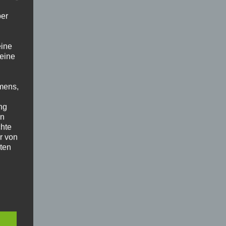
ber
eine
 eine
mens,
ng
en
chte
r von
ten
.
ische